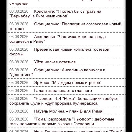
смирения
Кристанте: "Я хотел бы сыграть на
08.08.2026
"Бернабеу" в Лиге чемпионов"
Официально: Пеллегрини согласовал новый
06.08.2026
контракт
Анхелиньо: "Частичка меня навсегда
06.08.2026
останется в Риме"
Презентован новый комплект гостевой
06.08.2026
формы
Уйти нельзя остаться
06.08.2026
Официально: Анхелиньо вернулся в
06.08.2026
"Депортиво"
Эрмосо: "Мы ждем новых игроков"
05.08.2026
Галантик начинает с главного
05.08.2026
"Ньюпорт" 1:4 "Рома": болельщики требуют
05.08.2026
сохранить Суле и ждут прорыва Кулиеракиса
Науэль Молина – план Б для Рима
05.08.2026
"Рома" разгромила "Ньюпорт": дебютные
05.08.2026
голы новичков и первые выводы Гасперини
Нико Гонсалес открыт для перехода в "Рому"
05.08.2026