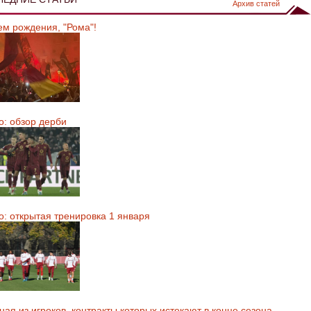
Архив статей
ем рождения, "Рома"!
о: обзор дерби
о: открытая тренировка 1 января
ая из игроков, контракты которых истекают в конце сезона