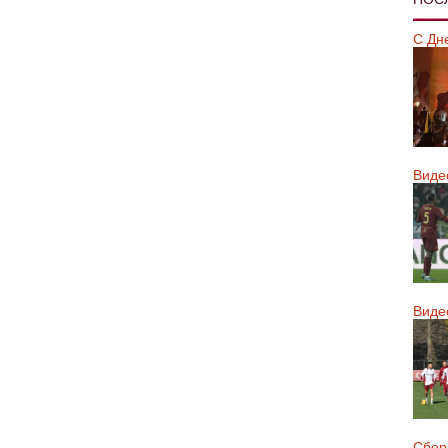
С Дн
Виде
Виде
Сборн