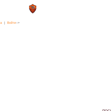
0 : 2
а»
«Рома»
на
|
Войти
-->
ПОС