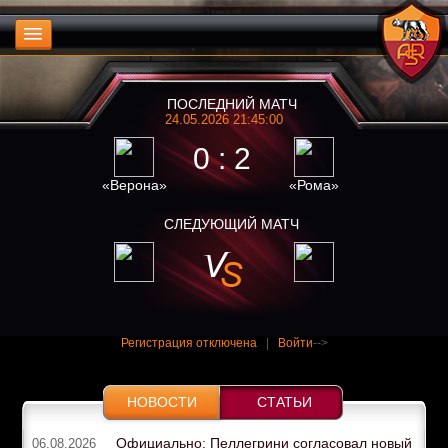
ПОСЛЕДНИЙ МАТЧ
24.05.2026 21:45:00
0 : 2
«Верона»
«Рома»
СЛЕДУЮЩИЙ МАТЧ
Регистрация отключена
|
Войти
-->
НОВОСТИ
СТАТЬИ
Официально: Пеллегрини согласовал новый
06.08.2026