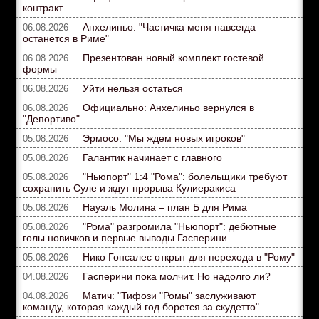
контракт
Анхелиньо: "Частичка меня навсегда
06.08.2026
останется в Риме"
Презентован новый комплект гостевой
06.08.2026
формы
Уйти нельзя остаться
06.08.2026
Официально: Анхелиньо вернулся в
06.08.2026
"Депортиво"
Эрмосо: "Мы ждем новых игроков"
05.08.2026
Галантик начинает с главного
05.08.2026
"Ньюпорт" 1:4 "Рома": болельщики требуют
05.08.2026
сохранить Суле и ждут прорыва Кулиеракиса
Науэль Молина – план Б для Рима
05.08.2026
"Рома" разгромила "Ньюпорт": дебютные
05.08.2026
голы новичков и первые выводы Гасперини
Нико Гонсалес открыт для перехода в "Рому"
05.08.2026
Гасперини пока молчит. Но надолго ли?
04.08.2026
Матич: "Тифози "Ромы" заслуживают
04.08.2026
команду, которая каждый год борется за скудетто"