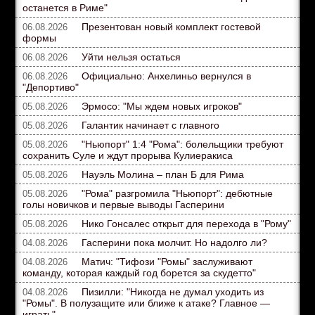
останется в Риме"
Презентован новый комплект гостевой
06.08.2026
формы
Уйти нельзя остаться
06.08.2026
Официально: Анхелиньо вернулся в
06.08.2026
"Депортиво"
Эрмосо: "Мы ждем новых игроков"
05.08.2026
Галантик начинает с главного
05.08.2026
"Ньюпорт" 1:4 "Рома": болельщики требуют
05.08.2026
сохранить Суле и ждут прорыва Кулиеракиса
Науэль Молина – план Б для Рима
05.08.2026
"Рома" разгромила "Ньюпорт": дебютные
05.08.2026
голы новичков и первые выводы Гасперини
Нико Гонсалес открыт для перехода в "Рому"
05.08.2026
Гасперини пока молчит. Но надолго ли?
04.08.2026
Матич: "Тифози "Ромы" заслуживают
04.08.2026
команду, которая каждый год борется за скудетто"
Пизилли: "Никогда не думал уходить из
04.08.2026
"Ромы". В полузащите или ближе к атаке? Главное —
играть"