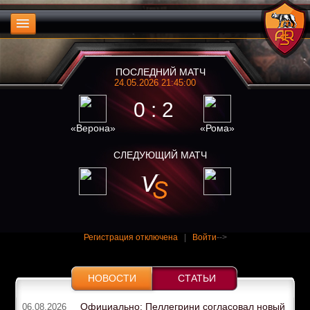
ПОСЛЕДНИЙ МАТЧ
24.05.2026 21:45:00
0 : 2
«Верона»
«Рома»
СЛЕДУЮЩИЙ МАТЧ
Регистрация отключена
|
Войти
-->
НОВОСТИ
СТАТЬИ
Официально: Пеллегрини согласовал новый
06.08.2026