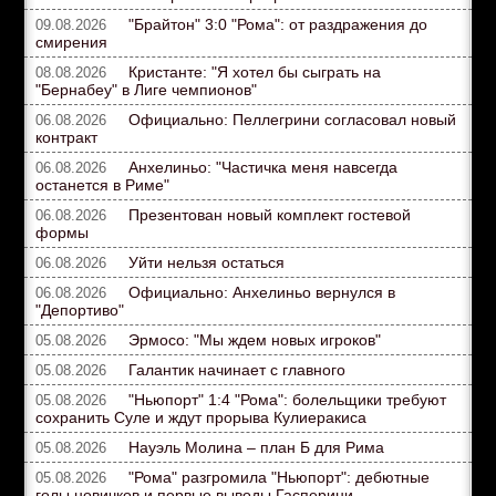
"Брайтон" 3:0 "Рома": от раздражения до
09.08.2026
смирения
Кристанте: "Я хотел бы сыграть на
08.08.2026
"Бернабеу" в Лиге чемпионов"
Официально: Пеллегрини согласовал новый
06.08.2026
контракт
Анхелиньо: "Частичка меня навсегда
06.08.2026
останется в Риме"
Презентован новый комплект гостевой
06.08.2026
формы
Уйти нельзя остаться
06.08.2026
Официально: Анхелиньо вернулся в
06.08.2026
"Депортиво"
Эрмосо: "Мы ждем новых игроков"
05.08.2026
Галантик начинает с главного
05.08.2026
"Ньюпорт" 1:4 "Рома": болельщики требуют
05.08.2026
сохранить Суле и ждут прорыва Кулиеракиса
Науэль Молина – план Б для Рима
05.08.2026
"Рома" разгромила "Ньюпорт": дебютные
05.08.2026
голы новичков и первые выводы Гасперини