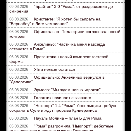
"Брайтон" 3:0 "Рома": от раздражения до
09.08.2026
смирения
Кристанте: "Я хотел бы сыграть на
08.08.2026
"Бернабеу" в Лиге чемпионов"
Официально: Пеллегрини согласовал новый
06.08.2026
контракт
Анхелиньо: "Частичка меня навсегда
06.08.2026
останется в Риме"
Презентован новый комплект гостевой
06.08.2026
формы
Уйти нельзя остаться
06.08.2026
Официально: Анхелиньо вернулся в
06.08.2026
"Депортиво"
Эрмосо: "Мы ждем новых игроков"
05.08.2026
Галантик начинает с главного
05.08.2026
"Ньюпорт" 1:4 "Рома": болельщики требуют
05.08.2026
сохранить Суле и ждут прорыва Кулиеракиса
Науэль Молина – план Б для Рима
05.08.2026
"Рома" разгромила "Ньюпорт": дебютные
05.08.2026
голы новичков и первые выводы Гасперини