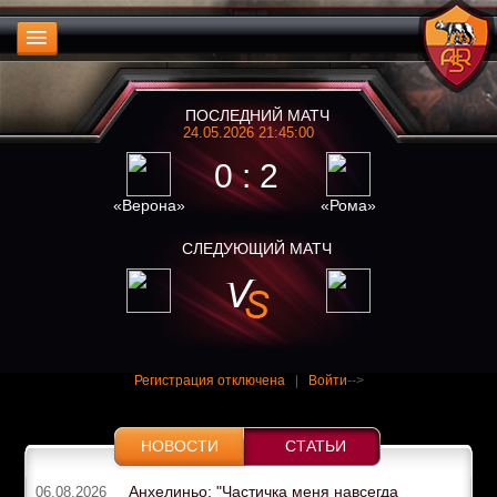
ПОСЛЕДНИЙ МАТЧ
24.05.2026 21:45:00
0 : 2
«Верона»
«Рома»
СЛЕДУЮЩИЙ МАТЧ
Регистрация отключена
|
Войти
-->
НОВОСТИ
СТАТЬИ
Анхелиньо: "Частичка меня навсегда
06.08.2026