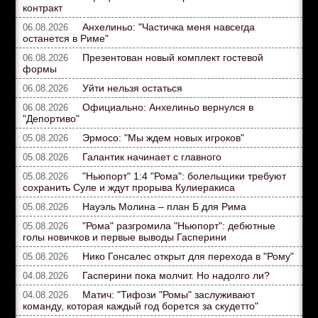
контракт
Анхелиньо: "Частичка меня навсегда
06.08.2026
останется в Риме"
Презентован новый комплект гостевой
06.08.2026
формы
Уйти нельзя остаться
06.08.2026
Официально: Анхелиньо вернулся в
06.08.2026
"Депортиво"
Эрмосо: "Мы ждем новых игроков"
05.08.2026
Галантик начинает с главного
05.08.2026
"Ньюпорт" 1:4 "Рома": болельщики требуют
05.08.2026
сохранить Суле и ждут прорыва Кулиеракиса
Науэль Молина – план Б для Рима
05.08.2026
"Рома" разгромила "Ньюпорт": дебютные
05.08.2026
голы новичков и первые выводы Гасперини
Нико Гонсалес открыт для перехода в "Рому"
05.08.2026
Гасперини пока молчит. Но надолго ли?
04.08.2026
Матич: "Тифози "Ромы" заслуживают
04.08.2026
команду, которая каждый год борется за скудетто"