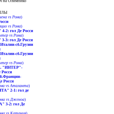
тч на Олимпико
ЙЛЫ
иена vs Рома
)
Росси
ацио vs Рома
)
-2: гол Де Росси
Интер vs Рома
)
-3: гол Де Росси
.Италии-сб.Грузии
и
.Италии-сб.Грузии
и
Интер vs Рома
)
и. "ИНТЕР"-
 Росси
б.Франции-
Де Росси
Рома vs Аталанта
)
" 2-1: гол де
Рома vs Дженоа
)
3-2: гол Де
Рома vs Катания
)