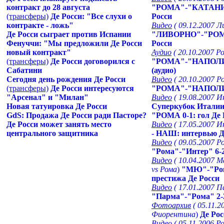
контракт до 28 августа
"РОМА"-"КАТАНИЯ"
(трансферы)
Де Росси: "Все слухи о
Росси
контракте - ложь"
Видео
( 09.12.2007 Л
Де Росси сыграет против Испании
"ЛИВОРНО"-"РОМА"
Фенуччи: "Мы предложили Де Росси
Росси
новый контракт"
Аудио
( 20.10.2007 Р
(трансферы)
Де Росси договорился с
"РОМА"-"НАПОЛИ" 
Сабатини
(аудио)
Сегодня день рождения Де Росси
Видео
( 20.10.2007 Р
(трансферы)
Де Росси интересуются
"РОМА"-"НАПОЛИ" 
"Арсенал" и "Милан"
Видео
( 19.08.2007 
Новая татуировка Де Росси
Суперкубок Итали
GdS: Продажа Де Росси ради Пасторе?
"РОМА 0-1: гол Де 
Де Росси может занять место
Видео
( 17.05.2007 
центрального защитника
- НАШ: интервью Д
Видео
( 09.05.2007 
"Рома"-"Интер" 6-2
Видео
( 10.04.2007
vs Рома
)
"МЮ"-"Рома
престижа Де Росси
Видео
( 17.01.2007 П
"Парма"-"Рома" 2-2
Фотоархив
( 05.11.2
Фиорентина
)
Де Рос
Видео
( 05.11.2006 