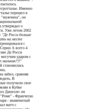
 пыталось
егротталье. Именно
тталье перешел в
е "мужчина", он
национальной
да утверждал о
ти. Уже летом 2002
в:
"Де Росси больше
ать на месте
тренировался с
 Серии А всего 4
таве Де Росси
 могучим ударом с
 мальчик?!!"
ой становилась
она,
а забил, сравняв
бедить. В
рые получили свое
млян в Кубке
ол Даниэле: он
 "Роме" - Франческо
таря - знаменитый
был матч с