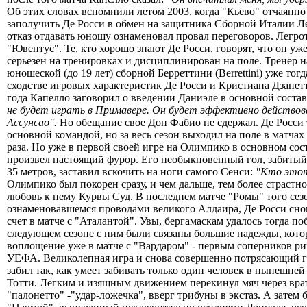
Об этих словах вспомнили летом 2003, когда "Кьево" отчаянно
заполучить Де Росси в обмен на защитника Сборной Италии Л
отказ отдавать юношу ознаменовал провал переговоров. Легро
"Ювентус". Те, кто хорошо знают Де Росси, говорят, что он уж
серьезен на тренировках и дисциплинирован на поле. Тренер 
юношеской (до 19 лет) сборной Берреттини (Berrettini) уже тог
сходстве игровых характеристик Де Росси и Кристиана Дзанет
года Капелло заговорил о введении Даниэле в основной соста
не будет играть в Примавере. Он будет эффективно действов
Ассунсао".
Но обещание свое Дон Фабио не сдержал. Де Росси 
основной командой, но за весь сезон выходил на поле в матчах
раза. Но уже в первой своей игре на Олимпико в основном сос
произвел настоящий фурор. Его необыкновенный гол, забитый
35 метров, заставил вскочить на ноги самого Сенси:
"Кто этот
Олимпико был покорен сразу, и чем дальше, тем более страстн
любовь к нему Курвы Суд. В последнем матче "Ромы" того сез
ознаменовавшемся проводами великого Алдаира, Де Росси снов
счет в матче с "Аталантой". Увы, бергамаскам удалось тогда по
следующем сезоне с ним были связаны большие надежды, кото
воплощение уже в матче с "Вардаром" - первым соперников ри
УЕФА. Великолепная игра и снова совершенно потрясающий г
забил так, как умеет забивать только один человек в нынешней
Тотти. Легким и изящным движением перекинул мяч через вра
"палонетто" -"удар-ложечка", вверг трибуны в экстаз. А затем 