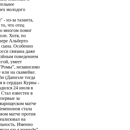
тельнее
пех молодого
 - из-за таланта,
 то, что отец
во многом помог
оле. Хотя, по
вере Альберто
о сына. Особенно
осси связана даже
стойным поведением
угой, умеет
 "Ромы", независимо
е или на скамейке.
би (Даниэле тогда
я в сердцах Курвы -
одился 24 июля в
Стал известен в
Впервые за
оварищеском матче
Чемпионов стала
овом матче против
еализовал на
льность. Именно
жим его в команде".