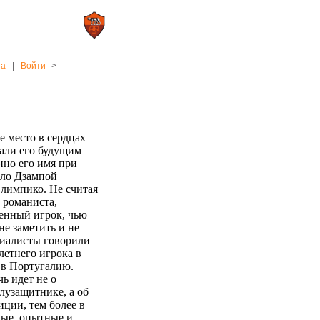
0 : 2
а»
«Рома»
на
|
Войти
-->
е место в сердцах
али его будущим
нно его имя при
рло Дзампой
лимпико. Не считая
 романиста,
енный игрок, чью
е заметить и не
циалисты говорили
летнего игрока в
 в Португалию.
ь идет не о
узащитнике, а об
иции, тем более в
ные, опытные и