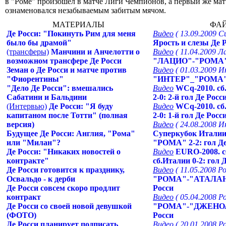
в "Роме" произошел в матче Лиги Чемпионов, а первый же ма
ознаменовался незабываемым забитым мячом.
МАТЕРИАЛЫ
ФА
Де Росси: "Покинуть Рим для меня
Видео
( 13.09.2009 С
было бы драмой"
Ярость и слезы Де 
(трансферы)
Манчини и Анчелотти о
Видео
( 11.04.2009 Л
возможном трансфере Де Росси
"ЛАЦИО"-"РОМА" 4
Земан о Де Росси и матче против
Видео
( 01.03.2009 
"Фиорентины"
"ИНТЕР"_"РОМА" 3
"Дело Де Росси": вмешались
Видео
WCq-2010. сб
Сабатини и Бальдини
2-0: 2-й гол Де Росс
(Интервью)
Де Росси: "Я буду
Видео
WCq-2010. сб
капитаном после Тотти" (полная
2-0: 1-й гол Де Росс
версия)
Видео
( 24.08.2008 
Будущее Де Росси: Англия, "Рома"
Суперкубок Итали
или "Милан"?
"РОМА" 2-2: гол Де
Де Росси: "Никаких новостей о
Видео
EURO-2008. с
контракте"
сб.Италии 0-2: гол 
Де Росси готовится к празднику,
Видео
( 11.05.2008 
Освальдо - к дерби
"РОМА"-"АТАЛАНТА
Де Росси совсем скоро продлит
Росси
контракт
Видео
( 05.04.2008 
Де Росси со своей новой девушкой
"РОМА"-"ДЖЕНОА" 
(ФОТО)
Росси
Де Росси планирует подписать
Видео
( 20.01.2008 