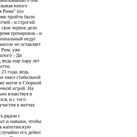
анизовавшего оба
азывая юного
м Рима" (по
ами пройти было
тчей - и строгий
 свое черное дело
ремя тренировок - и
сиональный недуг
ниэле не оставляет
о Рим, уже
шлого - Ди
 ведь еще пару лет
етти.
21 года, ведь
не имел стабильной
же матче в Сборной
очной игрой. На
ьно влавствуя в
ся, и с того
участия в матчах
ть рядом с
ыт и навыки, чтобы
еть капитанскую
случайно его дебют