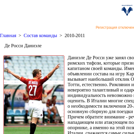
«Верон
Регистрация отключе
Главная
>
Состав команды
>
2010-2011
Де Росси Даниэле
Даниэле Де Росси уже занял сво
римских тифози, которые призн
капитаном своей команды. Име
объявлении состава на игру Ка
вызывает наибольший отклик О
Тотти, естественно. Римлянин и
невероятно талантливый и одар
индивидуальность невозможно н
оценить. В Италии многие спе
о необходимости включения 20-
основную сборную для поездки
Причем обратите внимание - реч
нападающем или атакующем пол
опорнике, а именно на этой поз
Италии, сражаются самые силь