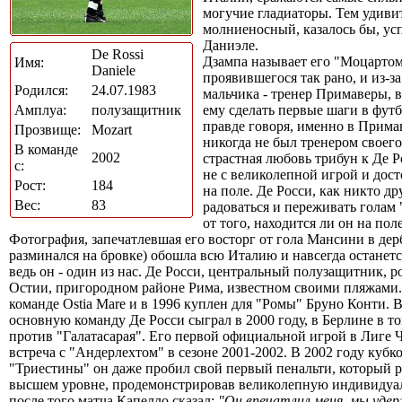
могучие гладиаторы. Тем удиви
молниеносный, казалось бы, ус
Даниэле.
De Rossi
Дзампа называет его "Моцартом"
Имя:
Daniele
проявившегося так рано, и из-за
Родился:
24.07.1983
мальчика - тренер Примаверы, 
Амплуа:
полузащитник
ему сделать первые шаги в футб
правде говоря, именно в Прима
Прозвище:
Mozart
никогда не был тренером своег
В команде
2002
страстная любовь трибун к Де Р
с:
не с великолепной игрой и до
Рост:
184
на поле. Де Росси, как никто др
Вес:
83
радоваться и переживать голам
от того, находится ли он на пол
Фотография, запечатлевшая его восторг от гола Мансини в дер
разминался на бровке) обошла всю Италию и навсегда останетс
ведь он - один из нас. Де Росси, центральный полузащитник, р
Остии, пригородном районе Рима, известном своими пляжами. 
команде Ostia Mare и в 1996 куплен для "Ромы" Бруно Конти. 
основную команду Де Росси сыграл в 2000 году, в Берлине в т
против "Галатасарая". Его первой официальной игрой в Лиге 
встреча с "Андерлехтом" в сезоне 2001-2002. В 2002 году кубк
"Триестины" он даже пробил свой первый пенальти, который р
высшем уровне, продемонстрировав великолепную индивидуа
после того матча Капелло сказал:
"Он впечатлил меня, мы удер