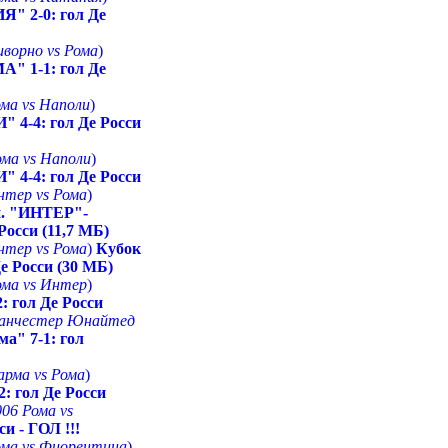
 2-0: гол Де
иворно vs Рома
)
 1-1: гол Де
ома vs Наполи
)
4-4: гол Де Росси
ома vs Наполи
)
4-4: гол Де Росси
Интер vs Рома
)
и. "ИНТЕР"-
Росси (11,7 МБ)
Интер vs Рома
)
Кубок
е Росси (30 МБ)
Рома vs Интер
)
: гол Де Росси
 Манчестер Юнайтед
" 7-1: гол
арма vs Рома
)
: гол Де Росси
006 Рома vs
си - ГОЛ !!!
Рома vs Фиорентина
)