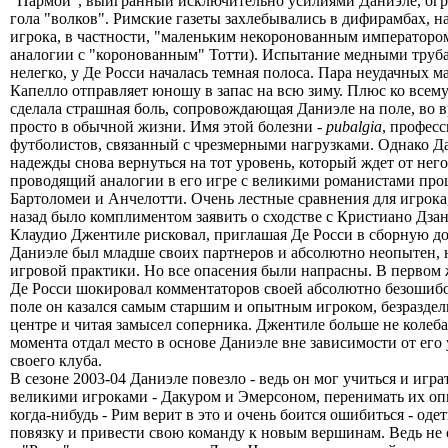
"Пармой", выигранный исключительно усилиями Даниэле, огр
гола "волков". Римские газеты захлебывались в дифирамбах, н
игрока, в частности, "маленьким некоронованным императоро
аналогии с "коронованным" Тотти). Испытание медными труб
нелегко, у Де Росси началась темная полоса. Пара неудачных ма
Капелло отправляет юношу в запас на всю зиму. Плюс ко всему
сделала страшная боль, сопровождающая Даниэле на поле, во в
просто в обычной жизни. Имя этой болезни -
pubalgia
, профес
футболистов, связанный с чрезмерными нагрузками. Однако Да
надежды снова вернуться на тот уровень, который ждет от нег
проводящий аналогии в его игре с великими романистами про
Бартоломеи и Анчелотти. Очень лестные сравнения для игрока,
назад было комплиментом заявить о сходстве с Кристиано Дзан
Клаудио Джентиле рисковал, приглашая Де Росси в сборную до 
Даниэле был младше своих партнеров и абсолютно неопытен, 
игровой практики. Но все опасения были напрасны. В первом 
Де Росси шокировал комментаторов своей абсолютно безошиб
поле он казался самым старшим и опытным игроком, безраздел
центре и читая замысел соперника. Джентиле больше не колебал
момента отдал место в основе Даниэле вне зависимости от его 
своего клуба.
В сезоне 2003-04 Даниэле повезло - ведь он мог учиться и игра
великими игроками - Дакуром и Эмерсоном, перенимать их оп
когда-нибудь - Рим верит в это и очень боится ошибиться - од
повязку и привести свою команду к новым вершинам. Ведь не 