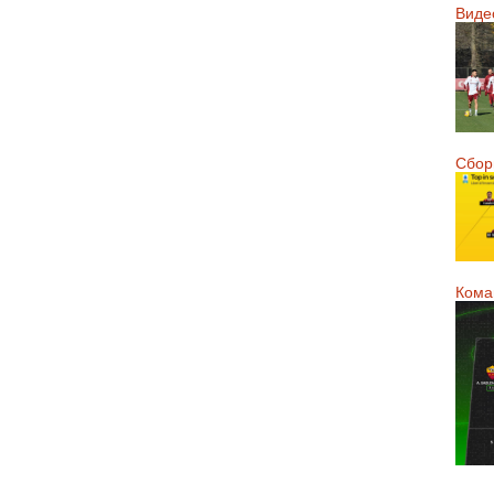
Виде
Сборн
Кома