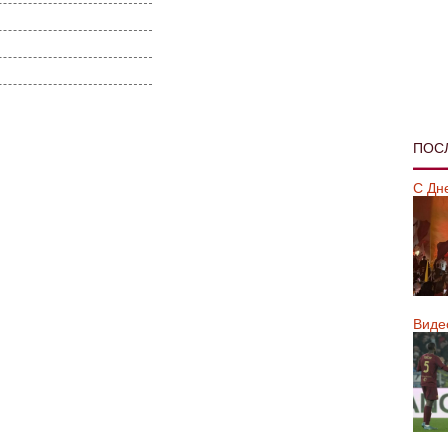
ПОС
С Дн
Виде