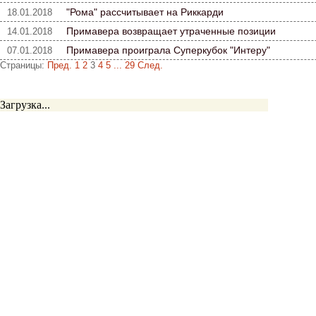
"Рома" рассчитывает на Риккарди
18.01.2018
Примавера возвращает утраченные позиции
14.01.2018
Примавера проиграла Суперкубок "Интеру"
07.01.2018
Страницы:
Пред.
1
2
3
4
5
...
29
След.
Загрузка...