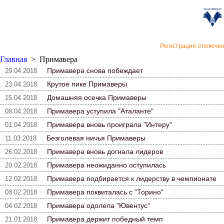
«Верон
Регистрация отключе
Главная
>
Примавера
Примавера снова побеждает
29.04.2018
Крутое пике Примаверы
23.04.2018
Домашняя осечка Примаверы
15.04.2018
Примавера уступила "Аталанте"
08.04.2018
Примавера вновь проиграла "Интеру"
01.04.2018
Безголевая ничья Примаверы
11.03.2018
Примавера вновь догнала лидеров
26.02.2018
Примавера неожиданно оступилась
20.02.2018
Примавера подбирается к лидерству в чемпионате
12.02.2018
Примавера поквиталась с "Торино"
08.02.2018
Примавера одолела "Ювентус"
04.02.2018
Примавера держит победный темп
21.01.2018