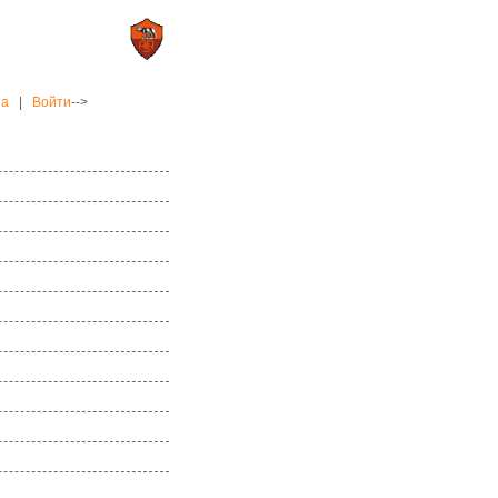
0 : 2
а»
«Рома»
на
|
Войти
-->