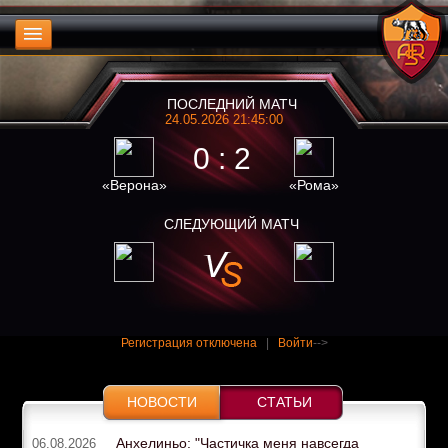
ПОСЛЕДНИЙ МАТЧ
24.05.2026 21:45:00
0 : 2
«Верона»
«Рома»
СЛЕДУЮЩИЙ МАТЧ
Регистрация отключена
|
Войти
-->
НОВОСТИ
СТАТЬИ
Анхелиньо: "Частичка меня навсегда
06.08.2026