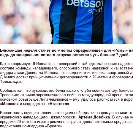
Ближайшая неделя станет во многом определяющей для «Ромы» н
ведь до завершения летнего отпуска остается чуть больше 7 дней.
Как информирует Il Romanista, тренерский штаб «джаллоросси» надеетс
составе команды нападающего, способного стать надежной и качествен
лидера атаки Дониелла Малена. По сведениям источника, спортивный д
Д’Амико достиг принципиальной договоренности с 21-летним форвардо
Тресольди
.
Сообщается, что руководство бельгийского клуба оценивает футболиста
Тресольди отлично зарекомендовал себя на международной арене, отли
основном розыгрыше Лиги чемпионов – ему удалось расписаться в вор
«Монако»
и мадридского
«Атлетико»
.
Вероятность осуществления потенциальной сделки напрямую зависит 
украинского нападающего «джаллоросси»
Артема Довбика
. В случае 
продажи 29-летнего игрока римляне выручат дополнительные средства
подписания бомбардира «Брюгге».