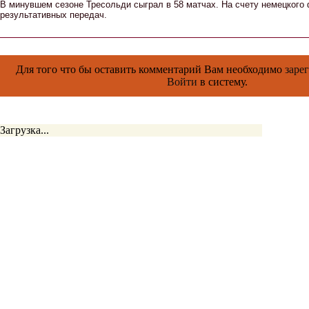
В минувшем сезоне Тресольди сыграл в 58 матчах. На счету немецкого 
результативных передач.
Для того что бы оставить комментарий Вам необходимо
заре
Войти
в систему.
Загрузка...