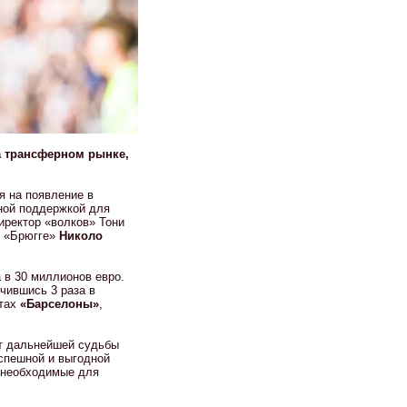
а трансферном рынке,
я на появление в
ной поддержкой для
иректор «волков» Тони
м «Брюгге»
Николо
 в 30 миллионов евро.
чившись 3 раза в
отах
«Барселоны»
,
от дальнейшей судьбы
успешной и выгодной
, необходимые для