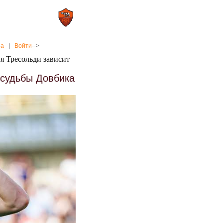
0 : 2
а»
«Рома»
на
|
Войти
-->
я Тресольди зависит
 судьбы Довбика