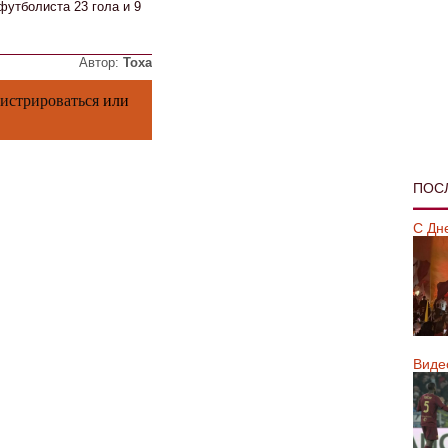
футболиста 23 гола и 9
Автор:
Тоха
гистрироваться
или
ПОС
С Дн
Виде