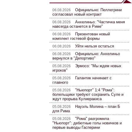
Официально: Пеллегрини
06.08.2026
согласовал новый контракт
Анхелиньо: "Частичка меня
06.08.2026
навсегда останется в Риме"
Презентован новый
06.08.2026
комплект гостевой формы
Уйти нельзя остаться
06.08.2026
Официально: Анхелиньо
06.08.2026
вернулся в "Депортиво"
Эрмосо: "Мы ждем новых
05.08.2026
игроков"
Галантик начинает с
05.08.2026
главного
"Ньюпорт" 1:4 "Рома":
05.08.2026
болельщики требуют сохранить Суле и
ждут прорыва Кулиеракиса
Науэль Молина – план Б
05.08.2026
для Рима
"Рома" разгромила
05.08.2026
"Ньюпорт": дебютные голы новичков и
первые выводы Гасперини