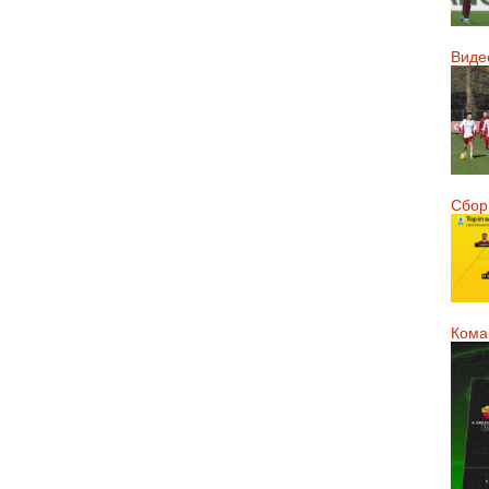
Виде
Сборн
Кома