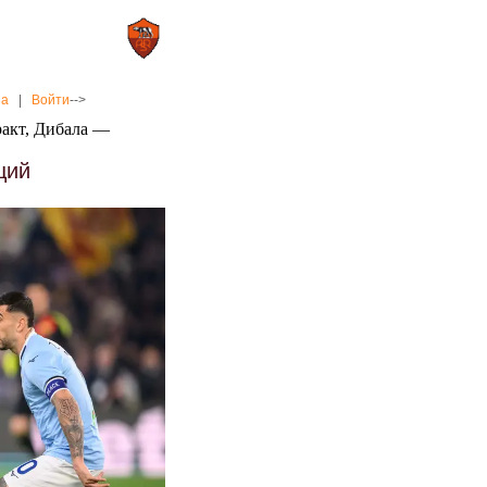
0 : 2
а»
«Рома»
на
|
Войти
-->
ракт, Дибала —
щий