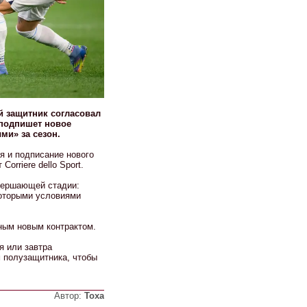
й защитник согласовал
 подпишет новое
ми» за сезон.
я и подписание нового
orriere dello Sport.
авершающей стадии:
которыми условиями
ным новым контрактом.
я или завтра
м полузащитника, чтобы
Автор:
Тоха