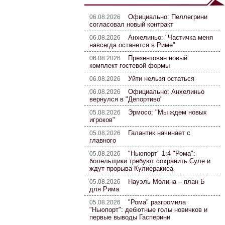
Официально: Пеллегрини
06.08.2026
согласовал новый контракт
Анхелиньо: "Частичка меня
06.08.2026
навсегда останется в Риме"
Презентован новый
06.08.2026
комплект гостевой формы
Уйти нельзя остаться
06.08.2026
Официально: Анхелиньо
06.08.2026
вернулся в "Депортиво"
Эрмосо: "Мы ждем новых
05.08.2026
игроков"
Галантик начинает с
05.08.2026
главного
"Ньюпорт" 1:4 "Рома":
05.08.2026
болельщики требуют сохранить Суле и
ждут прорыва Кулиеракиса
Науэль Молина – план Б
05.08.2026
для Рима
"Рома" разгромила
05.08.2026
"Ньюпорт": дебютные голы новичков и
первые выводы Гасперини