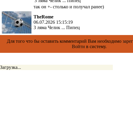
3 ляма Челик ... Пипец
так он +- столько и получал ранее)
TheRome
06.07.2026 15:15:19
3 ляма Челик ... Пипец
Для того что бы оставить комментарий Вам необходимо
заре
Войти
в систему.
Загрузка...