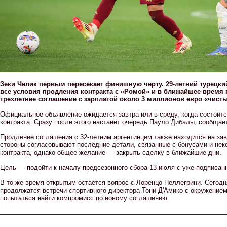
Зеки Челик первым пересекает финишную черту. 29-летний турецки
все условия продления контракта с «Ромой» и в ближайшее время
трехлетнее соглашение с зарплатой около 3 миллионов евро «чисты
Официальное объявление ожидается завтра или в среду, когда состоитс
контракта. Сразу после этого настанет очередь Пауло Дибалы, сообщает C
Продление соглашения с 32-летним аргентинцем также находится на з
стороны согласовывают последние детали, связанные с бонусами и не
контракта, однако общее желание — закрыть сделку в ближайшие дни.
Цель — подойти к началу предсезонного сбора 13 июля с уже подписан
В то же время открытым остается вопрос с Лоренцо Пеллегрини. Сегодн
продолжатся встречи спортивного директора Тони Д'Амико с окружение
попытаться найти компромисс по новому соглашению.