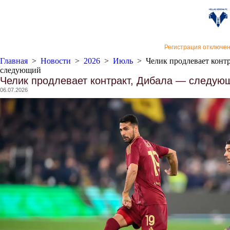
«Верон
Регистрация отключе
Главная
>
Новости
>
2026
>
Июль
>
Челик продлевает конт
следующий
Челик продлевает контракт, Дибала — следую
06.07.2026