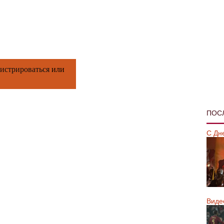
гистрироваться
или
ПОС
С Дн
Виде