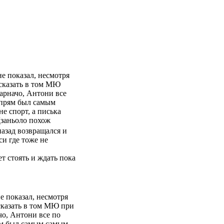
е показал, несмотря
 сказать в том МЮ
Гарначо, Антони все
 прям был самым
е спорт, а писька
Дзаньоло похож
азад возвращался и
си где тоже не
т стоять и ждать пока
е показал, несмотря
сказать в том МЮ при
чо, Антони все по
ям был самым самым