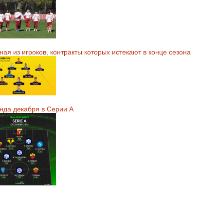
ая из игроков, контракты которых истекают в конце сезона
нда декабря в Серии А