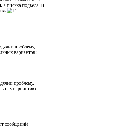
, а писька подвела. В
охож
ходячии проблему,
альных вариантов?
одячии проблему,
альных вариантов?
мит сообщений