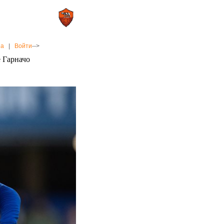
0 : 2
а»
«Рома»
на
|
Войти
-->
е Гарначо