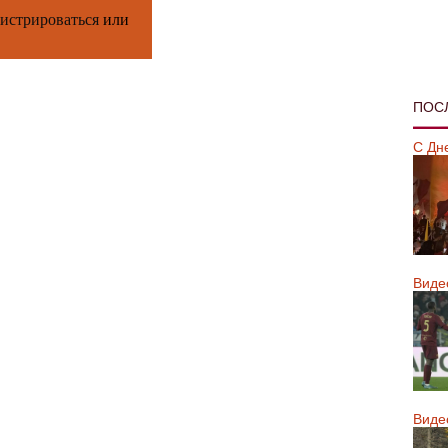
гистрироваться
или
ПОС
С Дн
Виде
Виде