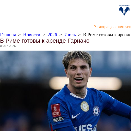
«Верон
Регистрация отключе
Главная
>
Новости
>
2026
>
Июль
>
В Риме готовы к аренд
В Риме готовы к аренде Гарначо
05.07.2026