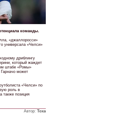
отенциала команды.
лла, «джаллоросси»
го универсала «Челси»
сходному дриблингу
ерини, который жаждет
ком штабе «Ромы»
е Гарначо может
футболиста «Челси» по
вую роль в
а также позиция
Автор:
Тоха