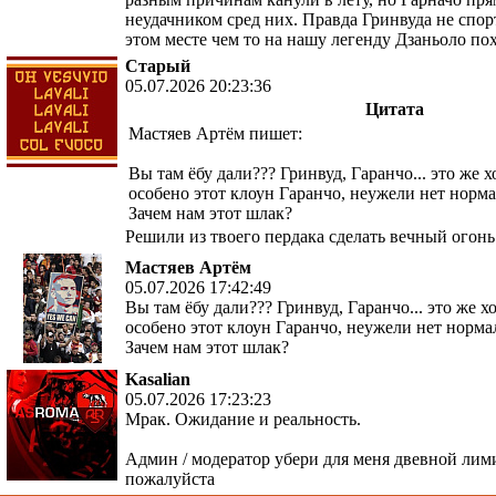
неудачником сред них. Правда Гринвуда не спорт
этом месте чем то на нашу легенду Дзаньоло п
Старый
05.07.2026 20:23:36
Цитата
Мастяев Артём пишет:
Вы там ёбу дали??? Гринвуд, Гаранчо... это же 
особено этот клоун Гаранчо, неужели нет норм
Зачем нам этот шлак?
Решили из твоего пердака сделать вечный огонь
Мастяев Артём
05.07.2026 17:42:49
Вы там ёбу дали??? Гринвуд, Гаранчо... это же х
особено этот клоун Гаранчо, неужели нет норм
Зачем нам этот шлак?
Kasalian
05.07.2026 17:23:23
Мрак. Ожидание и реальность.
Админ / модератор убери для меня двевной ли
пожалуйста