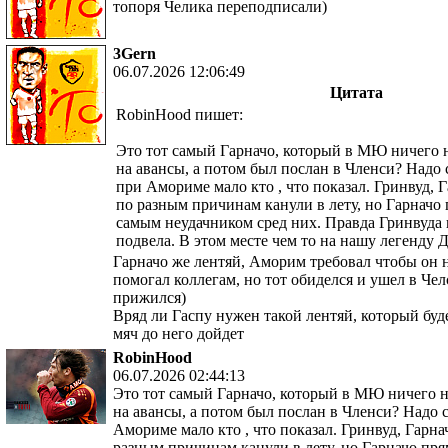
топоря Челика переподписали)
3Gern
06.07.2026 12:06:49
Цитата
RobinHood пишет:
Это тот самый Гарначо, который в МЮ ничего н
на авансы, а потом был послан в Членси? Надо
при Амориме мало кто , что показал. Гринвуд, 
по разным причинам канули в лету, но Гарначо
самым неудачником сред них. Правда Гринвуда н
подвела. В этом месте чем то на нашу легенду 
Гарначо же лентяй, Аморим требовал чтобы он н
помогал коллегам, но тот обиделся и ушел в Чел
прижился)
Вряд ли Гаспу нужен такой лентяй, который буде
мяч до него дойдет
RobinHood
06.07.2026 02:44:13
Это тот самый Гарначо, который в МЮ ничего н
на авансы, а потом был послан в Членси? Надо 
Амориме мало кто , что показал. Гринвуд, Гарна
разным причинам канули в лету, но Гарначо пр