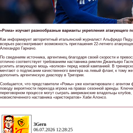
«Рома» изучает разнообразные варианты укрепления атакующего п
Как информирует авторитетный итальянский журналист Альфредо Педу
всерьез рассматривают возможность приглашения 22-летнего атакующе
Алехандро Гарначо.
По сведениям источника, аргентинец благодаря своей скорости и прево
отлично соответствует требованиям наставника римлян Джанпьеро Гасп
усилить атакующую мощь «волков» перед новой кампанией. В тренерс
мечтают о подписании качественного вингера на левый фланг, к тому ж
дополнить аргентинскую диаспору в Тригории.
Сообщается, что представители «Ромы» уже контактировали с агентом 
поводу вероятности перехода игрока на правах сезонной аренды. Ключе
переговорном процессе могут сыграть американские владельцы клубов, 
новоиспеченного наставника «аристократов» Хаби Алонсо.
3Gern
06.07.2026 12:28:25