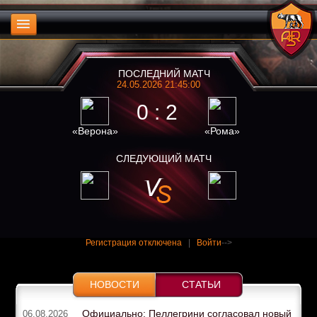
ПОСЛЕДНИЙ МАТЧ
24.05.2026 21:45:00
0 : 2
«Верона»
«Рома»
СЛЕДУЮЩИЙ МАТЧ
Регистрация отключена
|
Войти
-->
НОВОСТИ
СТАТЬИ
Официально: Пеллегрини согласовал новый
06.08.2026