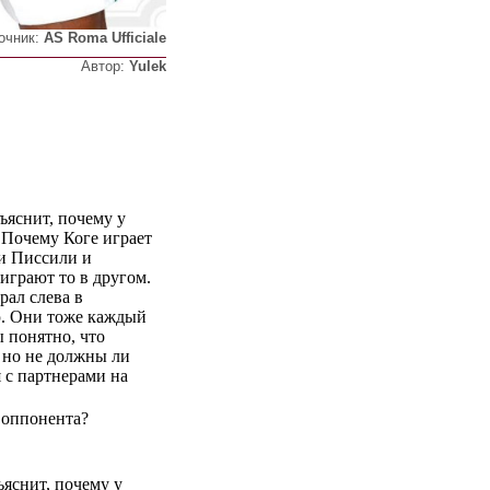
очник:
AS Roma Ufficiale
Автор:
Yulek
ъяснит, почему у
 Почему Коге играет
 и Писсили и
играют то в другом.
рал слева в
ю. Они тоже каждый
ы понятно, что
, но не должны ли
 с партнерами на
 оппонента?
ъяснит, почему у