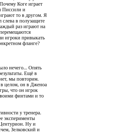
 Почему Коге играет
 и Писсили и
играют то в другом. Я
л слева в полузащите
каждый раз играют на
 перемещаются
 ли игроки привыкать
конкретном фланге?
ыло нечего... Опять
езультаты. Ещё в
нет, мы повторим.
 в целом, он в Дженоа
гры, что он игрок
своими финтами и то
тивности у тренера.
ее эксперименты
 Центурион. Ну и
ичем, Зелковский и