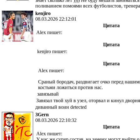
знает сколько лет )))) Не буду мешать занимать
поливанием помоями всех футболистов, тренера
kenjiro
08.03.2026 22:12:01
Цитата
Alex пишет:
Цитата
kenjiro пишет:
Цитата
Alex пишет:
Сраный бородач, раздвигает очко перед нашим
костьми ложиться против нас.
завязывай
Завязал твой хуй в узел, оторвал и кинул дворня
диванный воин detected
3Gern
08.03.2026 22:10:32
Цитата
Alex пишет:
У нас же супер состав, на замену могут выйти о