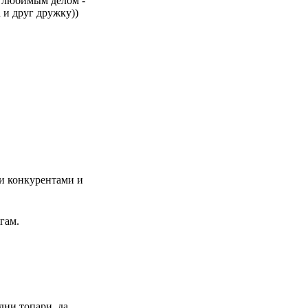
ся любимым делом -
 и друг дружку))
и конкурентами и
гам.
дни топари, да