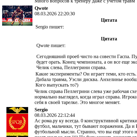
Много вопросов к тренеру даже с учётом травм
Qwote
08.03.2026 22:20:30
Цитата
Sergio пишет:
Цитата
Qwote пишет:
Сегодняшний проеб чисто на совести Гаспа. Пу
будет орать. Конец чемпионата, а он все еще э
Челик слева, Пеллегрини справа.
Какие эксперименты? Он играет теми, кто есть.
Дибала травма, Уэсли дисква. Анхелинье вообще
Кого выпускать то?)
Челик справа Пеллегрини слева уже рабочая сх
нормально выглядел, когда играл справа. Игро
себя в своей тарелке. Это многое меняет.
Sergio
08.03.2026 22:12:44
Ас рома.ру ку всегда. 0 конструктивной критик
футбол, мальчики, тут бывают поражения. Да и 
футбольной мысли. Странно, что вы ещё этого н