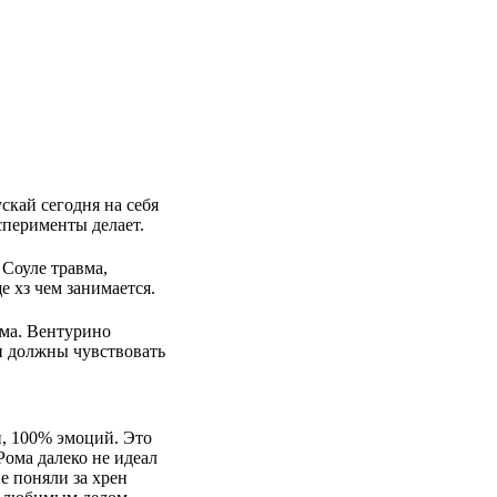
скай сегодня на себя
ксперименты делает.
 Соуле травма,
 хз чем занимается.
ема. Вентурино
ки должны чувствовать
и, 100% эмоций. Это
Рома далеко не идеал
е поняли за хрен