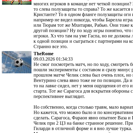
многих игроков в команде нет четкой позиции?
то слева полузащиты то справа? То же касается
Кристанте? То в одном фланге полузащиты оги 
например не видел никогда, чтобы Барелла игра
или Тюрам тот же Мхитарян, Рабью. Они тоже 
другой позиции? Ну по ходу игры понятно, что
игроки. Хз что там на уме Гаспа, но не должны
к одной позиции и сыграться с партнерами на 
Странно все это.
TheRome
09.03.2026 01:34:33
Не смог посмотреть матч, но по ходу, смотреть б
пошли эксперименты с составом и сразу минус р
прошлом матче Челик слева был очень плох, но 
Вентурино слева явно тоже не по позиции. Да и
то на лавке сидел, нет у меня ощущения от его и
старта. Тот же Сарагоса для вскрытия обороны 
перспективнее выглядит.
Но собственно, когда столько травм, мало вариа
Но кажется, что можно было и по консервативн
сделать. Сарагоса, Фараон явно опытнее Ваза и
Челик при 2 ЦЗ на банке странное решение. Пр
Гиларди в отличной форме и я вно лучше турка.