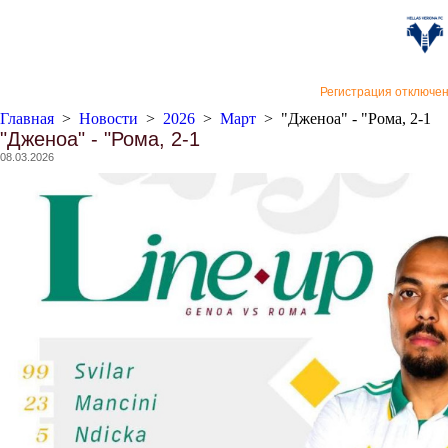
«Верон
Регистрация отключе
Главная
>
Новости
>
2026
>
Март
>
"Дженоа" - "Рома, 2-1
"Дженоа" - "Рома, 2-1
08.03.2026