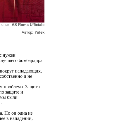
очник:
AS Roma Ufficiale
Автор:
Yulek
ас нужен
 лучшего бомбардира
 вокруг нападающих,
собственно и не
ям проблема. Защита
по защите и
м мы были
.
а. Но он одна из
ее в нападении,