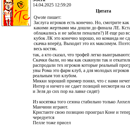
14.04.2025 12:59:20
Цитата
Qwote пишет:
Заслуга игроков есть конечно. Но, смотрите как
какими жертвами мы дошли до финала ЛЕ. Кст
облажались и не забили пенальти?) И еще раз в
кубок ЛК это конечно хорошо, но команда не сд
скачка вперёд. Выходит это их максимум. Поэт
весь костяк.
так, а кто сказал, что трофей легко выигрываютс
Скачки были, но мы как скакнули так и откатили
распродали тех игроков которые реальный прогр
увы Рома это фарм клуб, а для молодых игроков
реальным топ клубом.
Микки хороший пример понял, что с нами нечег
Интер и ничего не сдает позиций несмотря на св
и Зеля до сих пор на лавке сидят)
Из косятяка того сезона стабильно только Анхе
Манчини играют.
Кристанте свою позицию проиграл Коне и тепе
чередуется
Пелле тоже присел