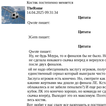
Костяк постепенно меняется
TheRome
14.04.2025 09:31:34
Цитата
Qwote пишет:
Цитата
3Gern пишет:
Цитата
Qwote пишет:
Ну, не будь Моура, то и финалов бы не было. Н
не сделала никакого скачка вперед и вернулся 
после двух финалов.
ой не надо обесценивать заслугу игроков, полу
единственный сериал который выиграли чисто 
Заслуга игроков есть конечно. Но, смотрите как
какими жертвами мы дошли до финала ЛЕ. Кст
облажались и не забили пенальти?) И еще раз в
кубок ЛК это конечно хорошо, но команда не сд
скачка вперёд. Выходит это их максимум. Поэт
весь костяк.
Вот любят у нас сразу все разрушить и построит