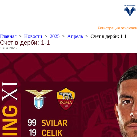
«Верон
Регистрация отключе
Главная
>
Новости
>
2025
>
Апрель
>
Счет в дерби: 1-1
Счет в дерби: 1-1
13.04.2025