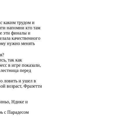
 с каким трудом и
ати напомни кто там
се эти финалы и
елала качественного
ому нужно менять
я?
сь, так как
есс в игре показали,
 лестница перед
о ловить и ушел в
ой возраст, Фразетти
линьо, Ндике и
рь с Парадесом