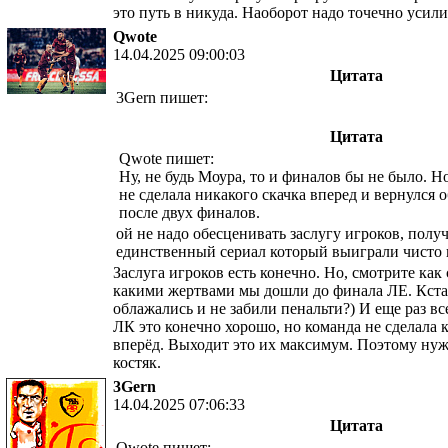
это путь в никуда. Наоборот надо точечно усили
Qwote
14.04.2025 09:00:03
Цитата
3Gern пишет:
Цитата
Qwote пишет:
Ну, не будь Моура, то и финалов бы не было. Но
не сделала никакого скачка вперед и вернулся о
после двух финалов.
ой не надо обесценивать заслугу игроков, полу
единственный сериал который выиграли чисто и
Заслуга игроков есть конечно. Но, смотрите как
какими жертвами мы дошли до финала ЛЕ. Кста
облажались и не забили пенальти?) И еще раз в
ЛК это конечно хорошо, но команда не сделала 
вперёд. Выходит это их максимум. Поэтому нуж
костяк.
3Gern
14.04.2025 07:06:33
Цитата
Qwote пишет: