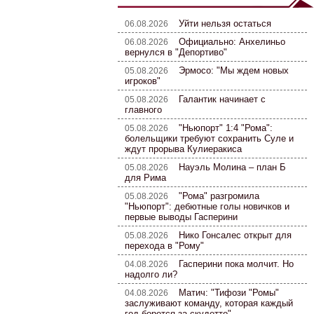
Уйти нельзя остаться
06.08.2026
Официально: Анхелиньо
06.08.2026
вернулся в "Депортиво"
Эрмосо: "Мы ждем новых
05.08.2026
игроков"
Галантик начинает с
05.08.2026
главного
"Ньюпорт" 1:4 "Рома":
05.08.2026
болельщики требуют сохранить Суле и
ждут прорыва Кулиеракиса
Науэль Молина – план Б
05.08.2026
для Рима
"Рома" разгромила
05.08.2026
"Ньюпорт": дебютные голы новичков и
первые выводы Гасперини
Нико Гонсалес открыт для
05.08.2026
перехода в "Рому"
Гасперини пока молчит. Но
04.08.2026
надолго ли?
Матич: "Тифози "Ромы"
04.08.2026
заслуживают команду, которая каждый
год борется за скудетто"