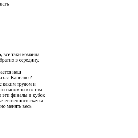
вать
, все таки команда
братно в середину,
чается наш
з-за Капелло ?
 с каким трудом и
ти напомни кто там
се эти финалы и кубок
качественного скачка
но менять весь