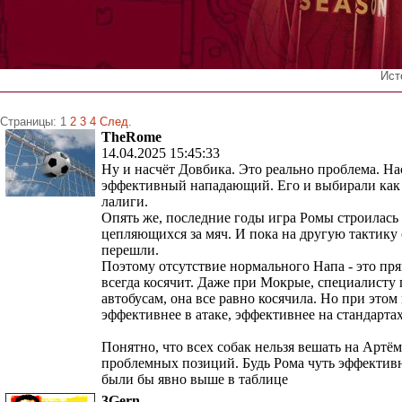
Ист
Страницы:
1
2
3
4
След.
TheRome
14.04.2025 15:45:33
Ну и насчёт Довбика. Это реально проблема. Н
эффективный нападающий. Его и выбирали как
лалиги.
Опять же, последние годы игра Ромы строилась
цепляющихся за мяч. И пока на другую тактику 
перешли.
Поэтому отсутствие нормального Напа - это пр
всегда косячит. Даже при Мокрые, специалисту 
автобусам, она все равно косячила. Но при это
эффективнее в атаке, эффективнее на стандартах
Понятно, что всех собак нельзя вешать на Артём
проблемных позиций. Будь Рома чуть эффективн
были бы явно выше в таблице
3Gern