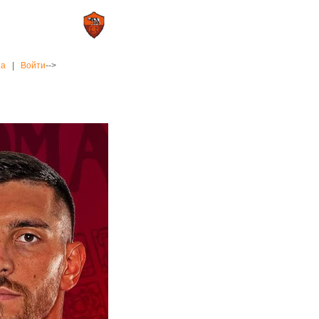
0 : 2
а»
«Рома»
на
|
Войти
-->