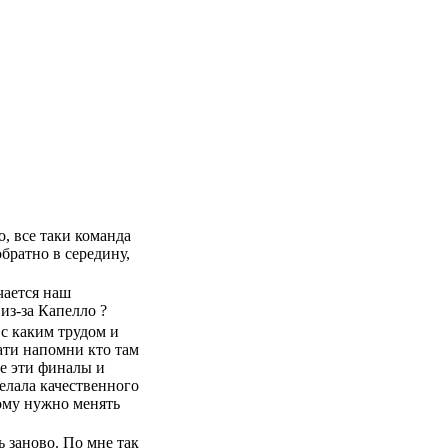
о, все таки команда
обратно в середину,
чается наш
из-за Капелло ?
 с каким трудом и
ати напомни кто там
се эти финалы и
елала качественного
ому нужно менять
ь заново. По мне так