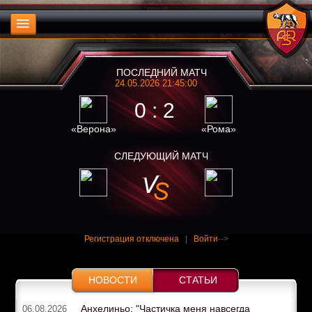
ПОСЛЕДНИЙ МАТЧ
24.05.2026 21:45:00
0 : 2
«Верона»
«Рома»
СЛЕДУЮЩИЙ МАТЧ
Регистрация отключена
|
Войти
-->
НОВОСТИ
СТАТЬИ
Анхелиньо: "Частичка меня навсегда
06.08.2026