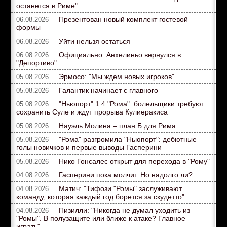
останется в Риме"
Презентован новый комплект гостевой
06.08.2026
формы
Уйти нельзя остаться
06.08.2026
Официально: Анхелиньо вернулся в
06.08.2026
"Депортиво"
Эрмосо: "Мы ждем новых игроков"
05.08.2026
Галантик начинает с главного
05.08.2026
"Ньюпорт" 1:4 "Рома": болельщики требуют
05.08.2026
сохранить Суле и ждут прорыва Кулиеракиса
Науэль Молина – план Б для Рима
05.08.2026
"Рома" разгромила "Ньюпорт": дебютные
05.08.2026
голы новичков и первые выводы Гасперини
Нико Гонсалес открыт для перехода в "Рому"
05.08.2026
Гасперини пока молчит. Но надолго ли?
04.08.2026
Матич: "Тифози "Ромы" заслуживают
04.08.2026
команду, которая каждый год борется за скудетто"
Пизилли: "Никогда не думал уходить из
04.08.2026
"Ромы". В полузащите или ближе к атаке? Главное —
играть"