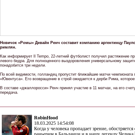
Новичок «Ромы» Девайн Ренч составит компанию аргентинцу Пауло
римлян.
Как информирует Il Tempo, 22-летний футболист получил растяжение 
левого бедра. Для полноценного выздоровления универсальному защит
понадобится три недели.
По всей видимости, голландец пропустит ближайшие матчи чемпионата 
«Ювентуса». Его возвращение в строй ожидается к дерби Рима, которое
В составе «джаллоросси» Ренч принял участие в 11 матчах, на его счет
передача.
RobinHood
18.03.2025 14:54:08
Когда у человека пропадает зрение, обостряется
раньерим в Бальданци и в нашу легенду Челика