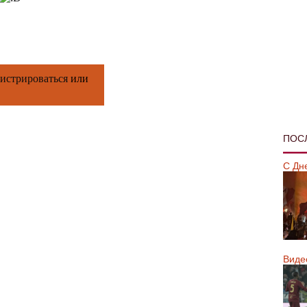
гистрироваться
или
ПОС
С Дн
Виде