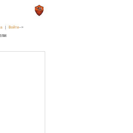
0 : 2
а»
«Рома»
на
|
Войти
-->
ели