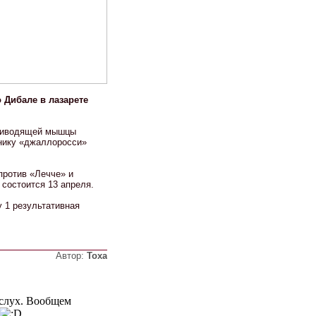
 Дибале в лазарете
приводящей мышцы
нику «джаллоросси»
против «Лечче» и
 состоится 13 апреля.
у 1 результативная
Автор:
Тоха
 слух. Вообщем