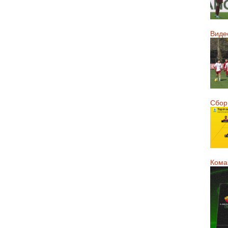
Виде
Сборн
Кома