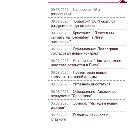
Гасперини: "Мы
09.08.2026
разрознены"
"Брайтон" 3:0 "Рома": от
09.08.2026
раздражения до смирения
Кристанте: "Я хотел бы
08.08.2026
сыграть на "Бернабеу" в Лиге
чемпионов"
Официально: Пеллегрини
06.08.2026
согласовал новый контракт
Анхелиньо: "Частичка меня
06.08.2026
навсегда останется в Риме"
Презентован новый
06.08.2026
комплект гостевой формы
Уйти нельзя остаться
06.08.2026
Официально: Анхелиньо
06.08.2026
вернулся в "Депортиво"
Эрмосо: "Мы ждем новых
05.08.2026
игроков"
Галантик начинает с
05.08.2026
главного