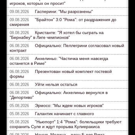
игроков, которых он просит"
Гасперини: "Мы разрознены"
09.08.2026
"Брайтон" 3:0 "Рома": от раздражения до
09.08.2026
смирения
Кристанте: "Я хотел бы сыграть на
08.08.2026
"Бернабеу" в Лиге чемпионов"
Официально: Пеллегрини согласовал новый
06.08.2026
контракт
Анхелиньо: "Частичка меня навсегда
06.08.2026
останется в Риме"
Презентован новый комплект гостевой
06.08.2026
формы
Уйти нельзя остаться
06.08.2026
Официально: Анхелиньо вернулся в
06.08.2026
"Депортиво"
Эрмосо: "Мы ждем новых игроков"
05.08.2026
Галантик начинает с главного
05.08.2026
"Ньюпорт" 1:4 "Рома": болельщики требуют
05.08.2026
сохранить Суле и ждут прорыва Кулиеракиса
Науэль Молина – план Б для Рима
05.08.2026