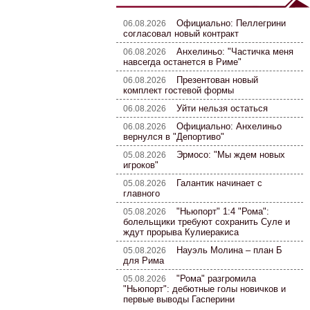
Официально: Пеллегрини
06.08.2026
согласовал новый контракт
Анхелиньо: "Частичка меня
06.08.2026
навсегда останется в Риме"
Презентован новый
06.08.2026
комплект гостевой формы
Уйти нельзя остаться
06.08.2026
Официально: Анхелиньо
06.08.2026
вернулся в "Депортиво"
Эрмосо: "Мы ждем новых
05.08.2026
игроков"
Галантик начинает с
05.08.2026
главного
"Ньюпорт" 1:4 "Рома":
05.08.2026
болельщики требуют сохранить Суле и
ждут прорыва Кулиеракиса
Науэль Молина – план Б
05.08.2026
для Рима
"Рома" разгромила
05.08.2026
"Ньюпорт": дебютные голы новичков и
первые выводы Гасперини