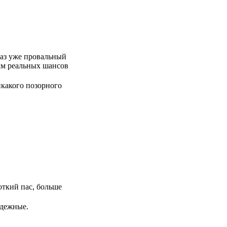
раз уже провальный
нам реальных шансов
какого позорного
откий пас, больше
адежные.