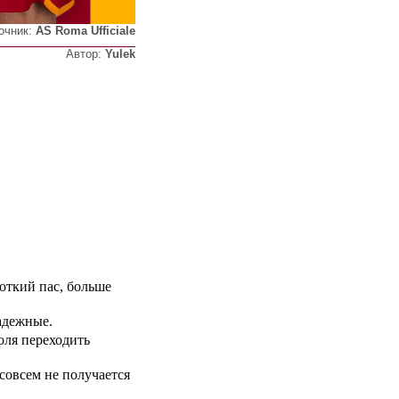
очник:
AS Roma Ufficiale
Автор:
Yulek
откий пас, больше
надежные.
оля переходить
совсем не получается