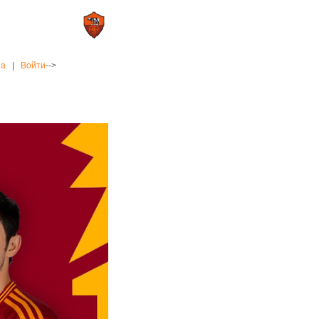
0 : 2
а»
«Рома»
на
|
Войти
-->