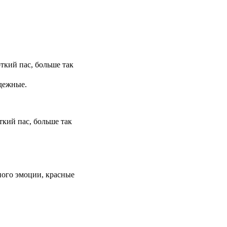
ткий пас, больше так
адежные.
ткий пас, больше так
ного эмоции, красные