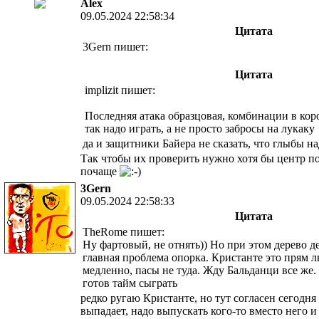
Alex
09.05.2024 22:58:34
Цитата
3Gern пишет:
Цитата
implizit пишет:
Последняя атака образцовая, комбинации в кор
так надо играть, а не просто забросы на лукаку
да и защитники Байера не сказать, что глыбы н
Так чтобы их проверить нужно хотя бы центр п
почаще
3Gern
09.05.2024 22:58:33
Цитата
TheRome пишет:
Ну фартовый, не отнять)) Но при этом дерево д
главная проблема опорка. Кристанте это прям 
медленно, пасы не туда. Жду Бальданци все же.
готов тайм сыграть
редко ругаю Кристанте, но тут согласен сегодня
выпадает, надо выпускать кого-то вместо него 