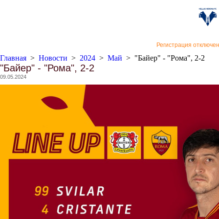
«Верон
Регистрация отключе
Главная
>
Новости
>
2024
>
Май
>
"Байер" - "Рома", 2-2
"Байер" - "Рома", 2-2
09.05.2024