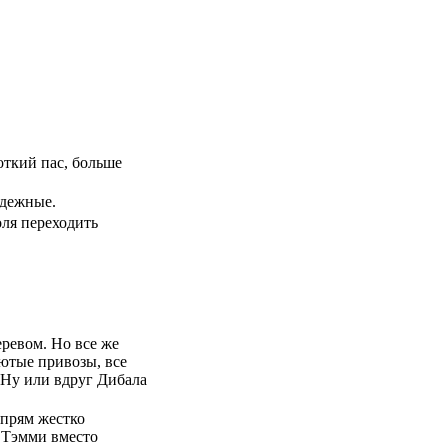
откий пас, больше
адежные.
оля переходить
еревом. Но все же
лютые привозы, все
 Ну или вдруг Дибала
 прям жестко
и Тэмми вместо