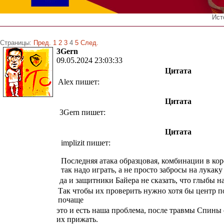
Ист
Страницы:
Пред.
1
2
3
4
5
След.
3Gern
09.05.2024 23:03:33
Цитата
Alex пишет:
Цитата
3Gern пишет:
Цитата
implizit пишет:
Последняя атака образцовая, комбинации в кор
так надо играть, а не просто забросы на лукаку
да и защитники Байера не сказать, что глыбы 
Так чтобы их проверить нужно хотя бы центр п
почаще
это и есть наша проблема, после травмы Спины 
их прижать.