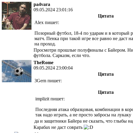
pa4vara
09.05.2024 23:01:16
Цитата
Alex пишет:
Позорный футбол, 18-4 по ударам и в который 
матч. Пенка при такой игре все равно не даст 
на проход.
Просмотри прошлые полуфиналы с Байером. Ни
футбола. Сарказм, если что.
TheRome
09.05.2024 23:00:04
Цитата
3Gern пишет:
Цитата
implizit пишет:
Последняя атака образцовая, комбинации в кор
так надо играть, а не просто забросы на лукаку
да и защитники Байера не сказать, что глыбы н
Карабах не даст соврать