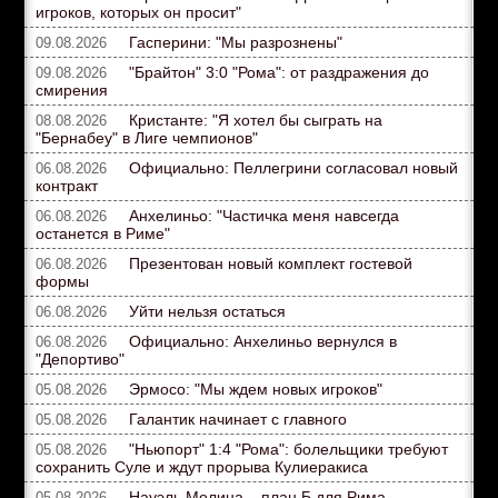
игроков, которых он просит"
Гасперини: "Мы разрознены"
09.08.2026
"Брайтон" 3:0 "Рома": от раздражения до
09.08.2026
смирения
Кристанте: "Я хотел бы сыграть на
08.08.2026
"Бернабеу" в Лиге чемпионов"
Официально: Пеллегрини согласовал новый
06.08.2026
контракт
Анхелиньо: "Частичка меня навсегда
06.08.2026
останется в Риме"
Презентован новый комплект гостевой
06.08.2026
формы
Уйти нельзя остаться
06.08.2026
Официально: Анхелиньо вернулся в
06.08.2026
"Депортиво"
Эрмосо: "Мы ждем новых игроков"
05.08.2026
Галантик начинает с главного
05.08.2026
"Ньюпорт" 1:4 "Рома": болельщики требуют
05.08.2026
сохранить Суле и ждут прорыва Кулиеракиса
Науэль Молина – план Б для Рима
05.08.2026