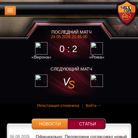
ПОСЛЕДНИЙ МАТЧ
24.05.2026 21:45:00
0 : 2
«Верона»
«Рома»
СЛЕДУЮЩИЙ МАТЧ
Регистрация отключена
|
Войти
-->
НОВОСТИ
СТАТЬИ
Официально: Пеллегрини согласовал новый
06.08.2026