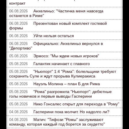
контракт
Анхелиньо: "Частичка меня навсегда
06.08.2026
останется в Риме"
Презентован новый комплект гостевой
06.08.2026
формы
Уйти нельзя остаться
06.08.2026
Официально: Анхелиньо вернулся в
06.08.2026
"Депортиво"
Эрмосо: "Мы ждем новых игроков"
05.08.2026
Галантик начинает с главного
05.08.2026
"Ньюпорт" 1:4 "Рома": болельщики требуют
05.08.2026
сохранить Суле и ждут прорыва Кулиеракиса
Науэль Молина – план Б для Рима
05.08.2026
"Рома" разгромила "Ньюпорт": дебютные
05.08.2026
голы новичков и первые выводы Гасперини
Нико Гонсалес открыт для перехода в "Рому"
05.08.2026
Гасперини пока молчит. Но надолго ли?
04.08.2026
Матич: "Тифози "Ромы" заслуживают
04.08.2026
команду, которая каждый год борется за скудетто"