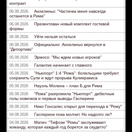
контракт
Анхелиньо: "Частичка меня навсегда
06.08.2026
останется в Риме"
Презентован новый комплект гостевой
06.08.2026
формы
Уйти нельзя остаться
06.08.2026
Официально: Анхелиньо вернулся в
06.08.2026
"Депортиво"
Эрмосо: "Мы ждем новых игроков"
05.08.2026
Галантик начинает с главного
05.08.2026
"Ньюпорт" 1:4 "Рома": болельщики требуют
05.08.2026
сохранить Суле и ждут прорыва Кулиеракиса
Науэль Молина – план Б для Рима
05.08.2026
"Рома" разгромила "Ньюпорт": дебютные
05.08.2026
голы новичков и первые выводы Гасперини
Нико Гонсалес открыт для перехода в "Рому"
05.08.2026
Гасперини пока молчит. Но надолго ли?
04.08.2026
Матич: "Тифози "Ромы" заслуживают
04.08.2026
команду, которая каждый год борется за скудетто"