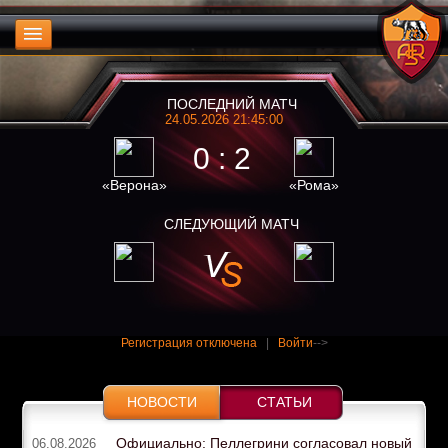
ПОСЛЕДНИЙ МАТЧ
24.05.2026 21:45:00
0 : 2
«Верона»
«Рома»
СЛЕДУЮЩИЙ МАТЧ
Регистрация отключена
|
Войти
-->
НОВОСТИ
СТАТЬИ
Официально: Пеллегрини согласовал новый
06.08.2026