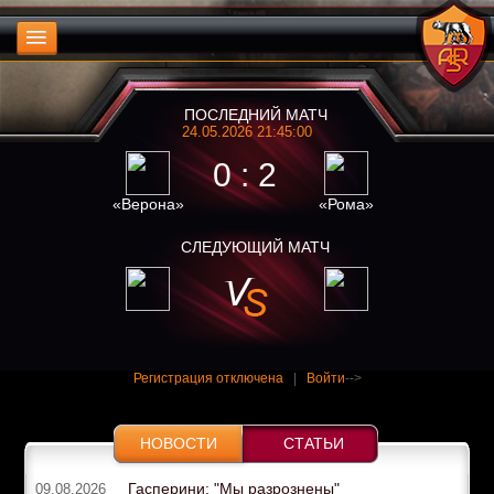
ПОСЛЕДНИЙ МАТЧ
24.05.2026 21:45:00
0 : 2
«Верона»
«Рома»
СЛЕДУЮЩИЙ МАТЧ
Регистрация отключена
|
Войти
-->
НОВОСТИ
СТАТЬИ
Гасперини: "Мы разрознены"
09.08.2026