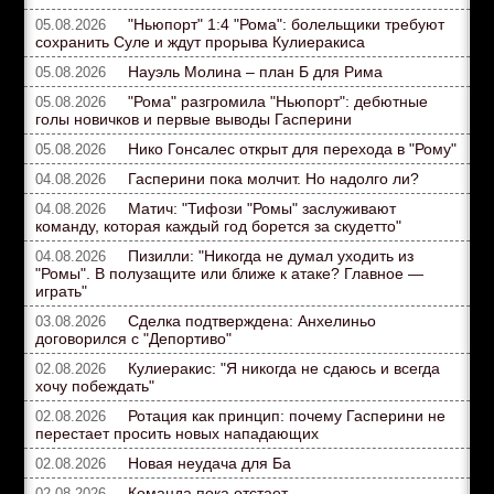
"Ньюпорт" 1:4 "Рома": болельщики требуют
05.08.2026
сохранить Суле и ждут прорыва Кулиеракиса
Науэль Молина – план Б для Рима
05.08.2026
"Рома" разгромила "Ньюпорт": дебютные
05.08.2026
голы новичков и первые выводы Гасперини
Нико Гонсалес открыт для перехода в "Рому"
05.08.2026
Гасперини пока молчит. Но надолго ли?
04.08.2026
Матич: "Тифози "Ромы" заслуживают
04.08.2026
команду, которая каждый год борется за скудетто"
Пизилли: "Никогда не думал уходить из
04.08.2026
"Ромы". В полузащите или ближе к атаке? Главное —
играть"
Сделка подтверждена: Анхелиньо
03.08.2026
договорился с "Депортиво"
Кулиеракис: "Я никогда не сдаюсь и всегда
02.08.2026
хочу побеждать"
Ротация как принцип: почему Гасперини не
02.08.2026
перестает просить новых нападающих
Новая неудача для Ба
02.08.2026
Команда пока отстает
02.08.2026