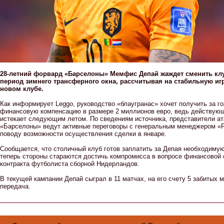
28-летний форвард «Барселоны» Мемфис Депай жаждет сменить кл
период зимнего трансферного окна, рассчитывая на стабильную иг
новом клубе.
Как информирует Leggo, руководство «блаугранас» хочет получить за г
финансовую компенсацию в размере 2 миллионов евро, ведь действующ
истекает следующим летом. По сведениям источника, представители а
«Барселоны» ведут активные переговоры с генеральным менеджером «Р
поводу возможности осуществления сделки в январе.
Сообщается, что столичный клуб готов заплатить за Депая необходиму
теперь стороны стараются достичь компромисса в вопросе финансовой
контракта футболиста сборной Нидерландов.
В текущей кампании Депай сыграл в 11 матчах, на его счету 5 забитых м
передача.