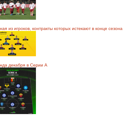
ая из игроков, контракты которых истекают в конце сезона
нда декабря в Серии А