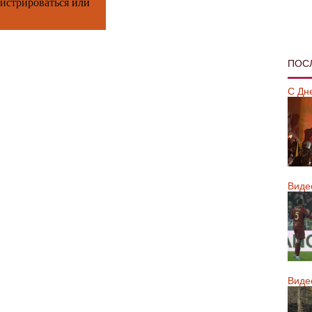
гистрироваться
или
ПОС
С Дн
Виде
Виде