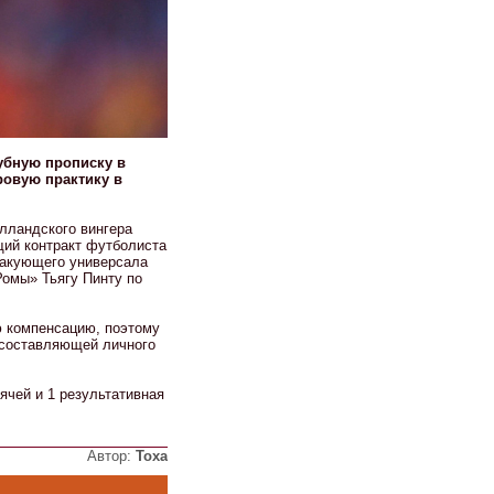
убную прописку в
ровую практику в
олландского вингера
ий контракт футболиста
такующего универсала
омы» Тьягу Пинту по
ю компенсацию, поэтому
 составляющей личного
ячей и 1 результативная
Автор:
Тоха