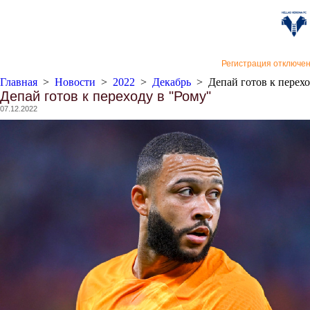
«Верон
Регистрация отключе
Главная
>
Новости
>
2022
>
Декабрь
>
Депай готов к перех
Депай готов к переходу в "Рому"
07.12.2022