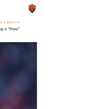
0 : 2
а»
«Рома»
на
|
Войти
-->
оду в "Рому"