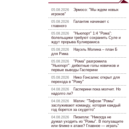
Эрмосо: "Мы ждем новых
05.08.2026
игроков"
Галантик начинает с
05.08.2026
главного
"Ньюпорт" 1:4 "Рома":
05.08.2026
болельщики требуют сохранить Суле и
ждут прорыва Кулиеракиса
Науэль Молина – план Б
05.08.2026
для Рима
"Рома" разгромила
05.08.2026
"Ньюпорт": дебютные голы новичков и
первые выводы Гасперини
Нико Гонсалес открыт для
05.08.2026
перехода в "Рому"
Гасперини пока молчит. Но
04.08.2026
надолго ли?
Матич: "Тифози "Ромы"
04.08.2026
заслуживают команду, которая каждый
год борется за скудетто"
Пизилли: "Никогда не
04.08.2026
думал уходить из "Ромы". В полузащите
или ближе к атаке? Главное — играть"