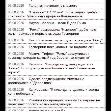
Галантик начинает с главного
05.08.2026
"Ньюпорт" 1:4 "Рома": болельщики требуют
05.08.2026
сохранить Суле и ждут прорыва Кулиеракиса
Науэль Молина – план Б для Рима
05.08.2026
"Рома" разгромила "Ньюпорт": дебютные
05.08.2026
голы новичков и первые выводы Гасперини
Нико Гонсалес открыт для перехода в "Рому"
05.08.2026
Гасперини пока молчит. Но надолго ли?
04.08.2026
Матич: "Тифози "Ромы" заслуживают
04.08.2026
команду, которая каждый год борется за скудетто"
Пизилли: "Никогда не думал уходить из
04.08.2026
"Ромы". В полузащите или ближе к атаке? Главное —
играть"
Сделка подтверждена: Анхелиньо
03.08.2026
договорился с "Депортиво"
Кулиеракис: "Я никогда не сдаюсь и всегда
02.08.2026
хочу побеждать"
Ротация как принцип: почему Гасперини не
02.08.2026
перестает просить новых нападающих
Новая неудача для Ба
02.08.2026