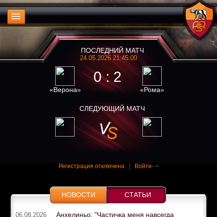
ПОСЛЕДНИЙ МАТЧ
24.05.2026 21:45:00
0 : 2
«Верона»
«Рома»
СЛЕДУЮЩИЙ МАТЧ
Регистрация отключена
|
Войти
-->
НОВОСТИ
СТАТЬИ
Анхелиньо: "Частичка меня навсегда
06.08.2026