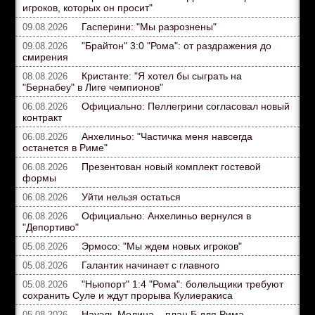
игроков, которых он просит"
Гасперини: "Мы разрознены"
09.08.2026
"Брайтон" 3:0 "Рома": от раздражения до
09.08.2026
смирения
Кристанте: "Я хотел бы сыграть на
08.08.2026
"Бернабеу" в Лиге чемпионов"
Официально: Пеллегрини согласовал новый
06.08.2026
контракт
Анхелиньо: "Частичка меня навсегда
06.08.2026
останется в Риме"
Презентован новый комплект гостевой
06.08.2026
формы
Уйти нельзя остаться
06.08.2026
Официально: Анхелиньо вернулся в
06.08.2026
"Депортиво"
Эрмосо: "Мы ждем новых игроков"
05.08.2026
Галантик начинает с главного
05.08.2026
"Ньюпорт" 1:4 "Рома": болельщики требуют
05.08.2026
сохранить Суле и ждут прорыва Кулиеракиса
Науэль Молина – план Б для Рима
05.08.2026