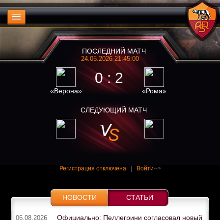
ПОСЛЕДНИЙ МАТЧ
24.05.2026 21:45:00
0 : 2
«Верона»
«Рома»
СЛЕДУЮЩИЙ МАТЧ
Регистрация отключена
|
Войти
-->
НОВОСТИ
СТАТЬИ
Официально: Пеллегрини согласовал новый
06.08.2026