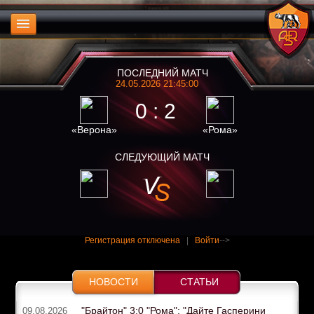
ПОСЛЕДНИЙ МАТЧ
24.05.2026 21:45:00
0 : 2
«Верона»
«Рома»
СЛЕДУЮЩИЙ МАТЧ
Регистрация отключена
|
Войти
-->
НОВОСТИ
СТАТЬИ
"Брайтон" 3:0 "Рома": "Дайте Гасперини
09.08.2026