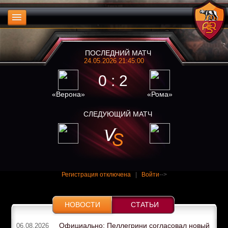
ПОСЛЕДНИЙ МАТЧ
24.05.2026 21:45:00
0 : 2
«Верона»
«Рома»
СЛЕДУЮЩИЙ МАТЧ
Регистрация отключена
|
Войти
-->
НОВОСТИ
СТАТЬИ
Официально: Пеллегрини согласовал новый
06.08.2026