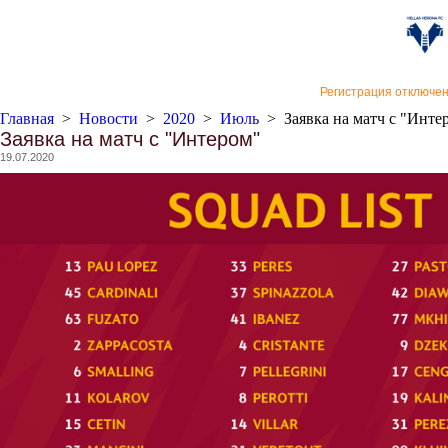
«Верон
Регистрация отключе
Главная
>
Новости
>
2020
>
Июль
>
Заявка на матч с "Инте
Заявка на матч с "Интером"
19.07.2020