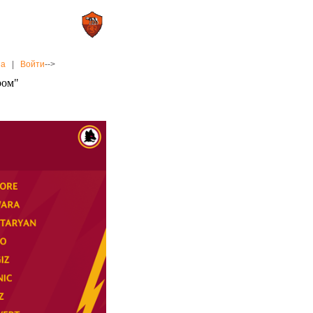
0 : 2
а»
«Рома»
на
|
Войти
-->
ром"