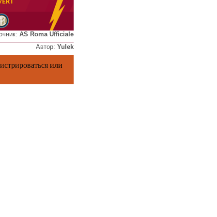
очник:
AS Roma Ufficiale
Автор:
Yulek
гистрироваться
или