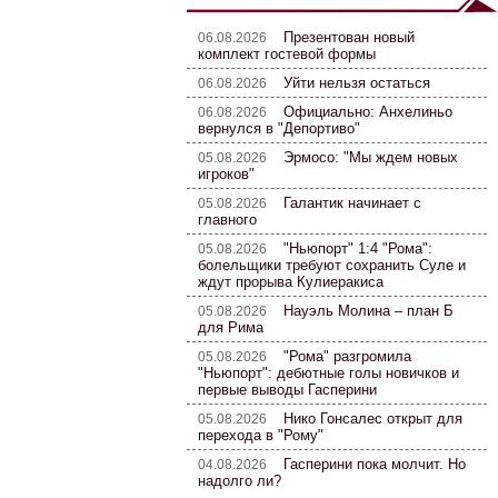
Презентован новый
06.08.2026
комплект гостевой формы
Уйти нельзя остаться
06.08.2026
Официально: Анхелиньо
06.08.2026
вернулся в "Депортиво"
Эрмосо: "Мы ждем новых
05.08.2026
игроков"
Галантик начинает с
05.08.2026
главного
"Ньюпорт" 1:4 "Рома":
05.08.2026
болельщики требуют сохранить Суле и
ждут прорыва Кулиеракиса
Науэль Молина – план Б
05.08.2026
для Рима
"Рома" разгромила
05.08.2026
"Ньюпорт": дебютные голы новичков и
первые выводы Гасперини
Нико Гонсалес открыт для
05.08.2026
перехода в "Рому"
Гасперини пока молчит. Но
04.08.2026
надолго ли?