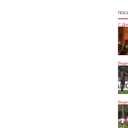
ПОС
С Дн
Виде
Виде