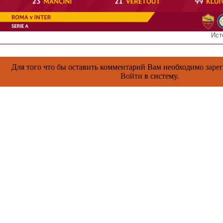
Ист
Для того что бы оставить комментарий Вам необходимо
заре
Войти
в систему.