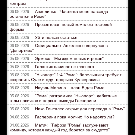
контракт
Анхелиньо: "Частичка меня навсегда
06.08.2026
останется в Риме"
Презентован новый комплект гостевой
06.08.2026
формы
Уйти нельзя остаться
06.08.2026
Официально: Анхелиньо вернулся в
06.08.2026
"Депортиво"
Эрмосо: "Мы ждем новых игроков"
05.08.2026
Галантик начинает с главного
05.08.2026
"Ньюпорт" 1:4 "Рома": болельщики требуют
05.08.2026
сохранить Суле и ждут прорыва Кулиеракиса
Науэль Молина – план Б для Рима
05.08.2026
"Рома" разгромила "Ньюпорт": дебютные
05.08.2026
голы новичков и первые выводы Гасперини
Нико Гонсалес открыт для перехода в "Рому"
05.08.2026
Гасперини пока молчит. Но надолго ли?
04.08.2026
Матич: "Тифози "Ромы" заслуживают
04.08.2026
команду, которая каждый год борется за скудетто"