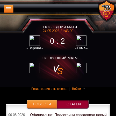
ПОСЛЕДНИЙ МАТЧ
24.05.2026 21:45:00
0 : 2
«Верона»
«Рома»
СЛЕДУЮЩИЙ МАТЧ
Регистрация отключена
|
Войти
-->
НОВОСТИ
СТАТЬИ
Официально: Пеллегрини согласовал новый
06.08.2026