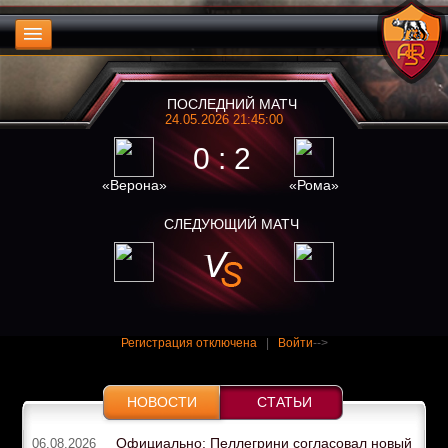
ПОСЛЕДНИЙ МАТЧ
24.05.2026 21:45:00
0 : 2
«Верона»
«Рома»
СЛЕДУЮЩИЙ МАТЧ
Регистрация отключена
|
Войти
-->
НОВОСТИ
СТАТЬИ
Официально: Пеллегрини согласовал новый
06.08.2026