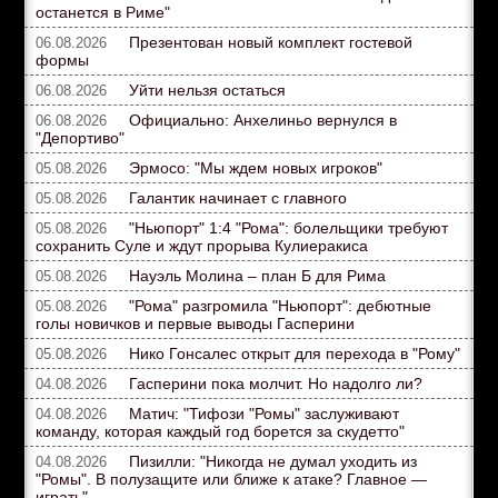
останется в Риме"
Презентован новый комплект гостевой
06.08.2026
формы
Уйти нельзя остаться
06.08.2026
Официально: Анхелиньо вернулся в
06.08.2026
"Депортиво"
Эрмосо: "Мы ждем новых игроков"
05.08.2026
Галантик начинает с главного
05.08.2026
"Ньюпорт" 1:4 "Рома": болельщики требуют
05.08.2026
сохранить Суле и ждут прорыва Кулиеракиса
Науэль Молина – план Б для Рима
05.08.2026
"Рома" разгромила "Ньюпорт": дебютные
05.08.2026
голы новичков и первые выводы Гасперини
Нико Гонсалес открыт для перехода в "Рому"
05.08.2026
Гасперини пока молчит. Но надолго ли?
04.08.2026
Матич: "Тифози "Ромы" заслуживают
04.08.2026
команду, которая каждый год борется за скудетто"
Пизилли: "Никогда не думал уходить из
04.08.2026
"Ромы". В полузащите или ближе к атаке? Главное —
играть"