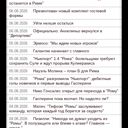
останется в Риме"
Презентован новый комплект гостевой
06.08.2026
формы
Уйти нельзя остаться
06.08.2026
Официально: Анхелиньо вернулся в
06.08.2026
"Депортиво"
Эрмосо: "Мы ждем новых игроков"
05.08.2026
Галантик начинает с главного
05.08.2026
"Ньюпорт" 1:4 "Рома": болельщики требуют
05.08.2026
сохранить Суле и ждут прорыва Кулиеракиса
Науэль Молина – план Б для Рима
05.08.2026
"Рома" разгромила "Ньюпорт": дебютные
05.08.2026
голы новичков и первые выводы Гасперини
Нико Гонсалес открыт для перехода в "Рому"
05.08.2026
Гасперини пока молчит. Но надолго ли?
04.08.2026
Матич: "Тифози "Ромы" заслуживают
04.08.2026
команду, которая каждый год борется за скудетто"
Пизилли: "Никогда не думал уходить из
04.08.2026
"Ромы". В полузащите или ближе к атаке? Главное —
играть"