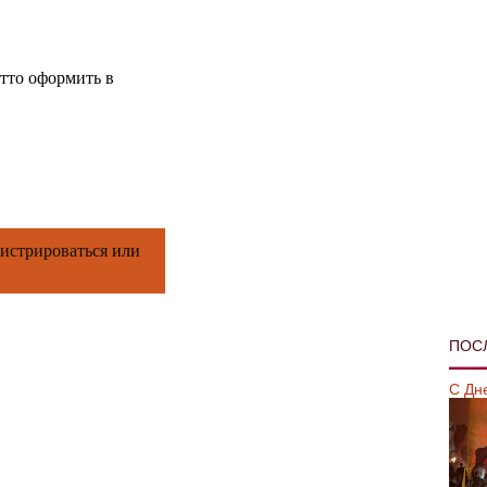
детто оформить в
гистрироваться
или
ПОС
С Дн