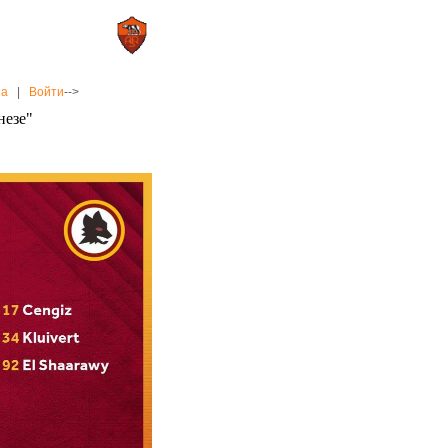
0 : 2
а»
«Рома»
на
|
Войти
-->
незе"