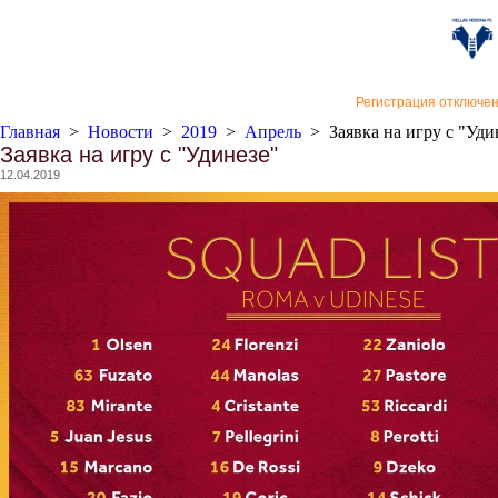
«Верон
Регистрация отключе
Главная
>
Новости
>
2019
>
Апрель
>
Заявка на игру с "Уди
Заявка на игру с "Удинезе"
12.04.2019