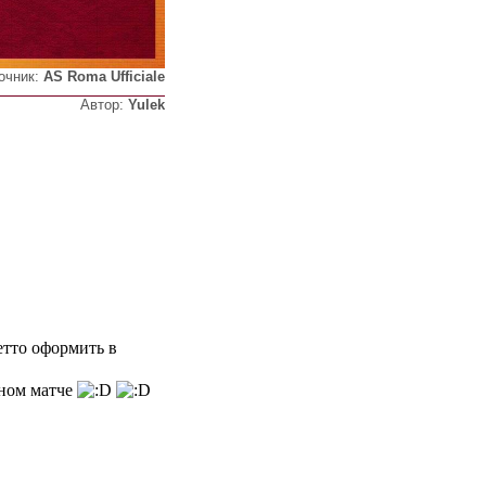
очник:
AS Roma Ufficiale
Автор:
Yulek
детто оформить в
дном матче