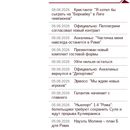
Кристанте: "Я хотел бы
08.08.2026
сыграть на "Бернабеу" в Лиге
чемпионов"
Официально: Пеллегрини
06.08.2026
согласовал новый контракт
Анхелиньо: "Частичка меня
06.08.2026
навсегда останется в Риме"
Презентован новый
06.08.2026
комплект гостевой формы
Уйти нельзя остаться
06.08.2026
Официально: Анхелиньо
06.08.2026
вернулся в "Депортиво"
Эрмосо: "Мы ждем новых
05.08.2026
игроков"
Галантик начинает с
05.08.2026
главного
"Ньюпорт" 1:4 "Рома":
05.08.2026
болельщики требуют сохранить Суле и
ждут прорыва Кулиеракиса
Науэль Молина – план Б
05.08.2026
для Рима