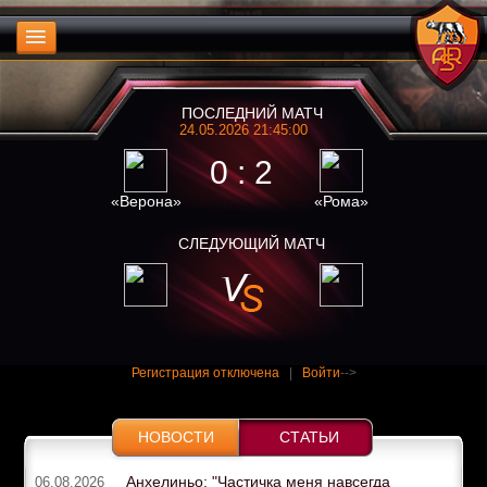
ПОСЛЕДНИЙ МАТЧ
24.05.2026 21:45:00
0 : 2
«Верона»
«Рома»
СЛЕДУЮЩИЙ МАТЧ
Регистрация отключена
|
Войти
-->
НОВОСТИ
СТАТЬИ
Анхелиньо: "Частичка меня навсегда
06.08.2026