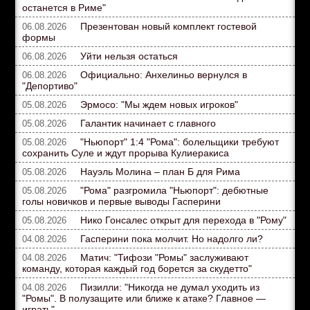
останется в Риме"
Презентован новый комплект гостевой
06.08.2026
формы
Уйти нельзя остаться
06.08.2026
Официально: Анхелиньо вернулся в
06.08.2026
"Депортиво"
Эрмосо: "Мы ждем новых игроков"
05.08.2026
Галантик начинает с главного
05.08.2026
"Ньюпорт" 1:4 "Рома": болельщики требуют
05.08.2026
сохранить Суле и ждут прорыва Кулиеракиса
Науэль Молина – план Б для Рима
05.08.2026
"Рома" разгромила "Ньюпорт": дебютные
05.08.2026
голы новичков и первые выводы Гасперини
Нико Гонсалес открыт для перехода в "Рому"
05.08.2026
Гасперини пока молчит. Но надолго ли?
04.08.2026
Матич: "Тифози "Ромы" заслуживают
04.08.2026
команду, которая каждый год борется за скудетто"
Пизилли: "Никогда не думал уходить из
04.08.2026
"Ромы". В полузащите или ближе к атаке? Главное —
играть"