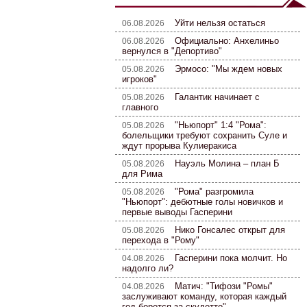
Уйти нельзя остаться
06.08.2026
Официально: Анхелиньо
06.08.2026
вернулся в "Депортиво"
Эрмосо: "Мы ждем новых
05.08.2026
игроков"
Галантик начинает с
05.08.2026
главного
"Ньюпорт" 1:4 "Рома":
05.08.2026
болельщики требуют сохранить Суле и
ждут прорыва Кулиеракиса
Науэль Молина – план Б
05.08.2026
для Рима
"Рома" разгромила
05.08.2026
"Ньюпорт": дебютные голы новичков и
первые выводы Гасперини
Нико Гонсалес открыт для
05.08.2026
перехода в "Рому"
Гасперини пока молчит. Но
04.08.2026
надолго ли?
Матич: "Тифози "Ромы"
04.08.2026
заслуживают команду, которая каждый
год борется за скудетто"