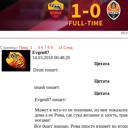
Ист
Страницы:
Пред.
1
...
5
6
7
8
9
...
14
След.
Evgen87
14.03.2018 00:48:20
Цитата
Dzuts пишет:
Цитата
smash пишет:
Цитата
Evgen87 пишет:
Может я чего-то не понимаю, но мне показалос
дома а не Рома, где сука желание и злость, тра
ногами!
Всё будет хорошо. Рома просто взорвёт во втор