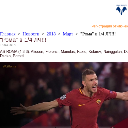
«Верон
Регистрация отключе
Главная
>
Новости
>
2018
>
Март
>
"Рома" в 1/4 ЛЧ!!!
"Рома" в 1/4 ЛЧ!!!
13.03.2018
AS ROMA (4-3-3): Alisson; Florenzi, Manolas, Fazio, Kolarov; Nainggolan, D
Dzeko, Perotti