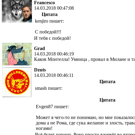
Francesco
14.03.2018 00:47:08
Цитата
kenjiro пишет:
С победой!!!
И тебя с победой!
Grad
14.03.2018 00:46:19
Каков Монтелла! Умница , провал в Милане и та
Dzuts
14.03.2018 00:46:11
Цитата
smash пишет:
Цитата
Evgen87 пишет:
Может я чего-то не понимаю, но мне показалос
дома а не Рома, где сука желание и злость, тра
ногами!
Всё будет хорошо. Рома просто взорвёт во втор