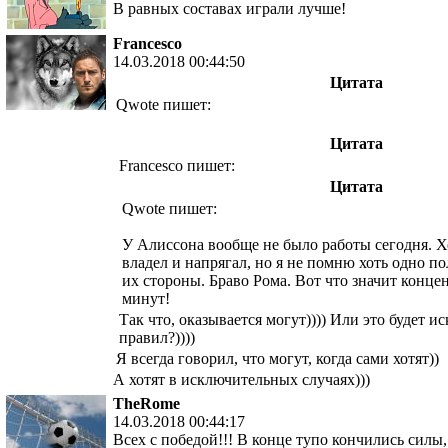
В равных составах играли лучше!
Francesco
14.03.2018 00:44:50
Цитата
Qwote пишет:
Цитата
Francesco пишет:
Цитата
Qwote пишет:
У Алиссона вообще не было работы сегодня. 
владел и напрягал, но я не помню хоть одно по
их стороны. Браво Рома. Вот что значит конце
минут!
Так что, оказывается могут)))) Или это будет 
правил?))))
Я всегда говорил, что могут, когда сами хотят))
А хотят в исключительных случаях)))
TheRome
14.03.2018 00:44:17
Всех с победой!!! В конце тупо кончились силы