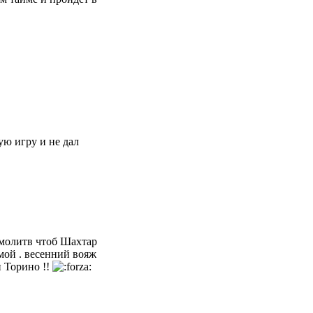
ую игру и не дал
 молитв чтоб Шахтар
мой . весенний вояж
и Торино !!