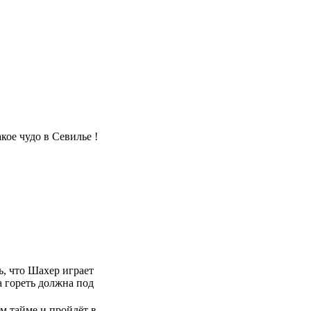
кое чудо в Севилье !
ь, что Шахер играет
ва гореть должна под
ом тайме и пройдёт в