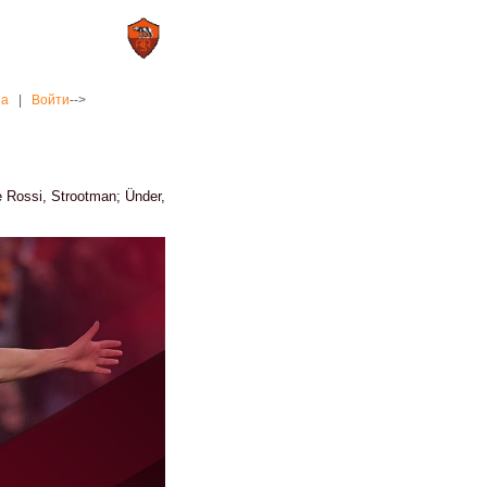
0 : 2
а»
«Рома»
на
|
Войти
-->
e Rossi, Strootman; Ünder,