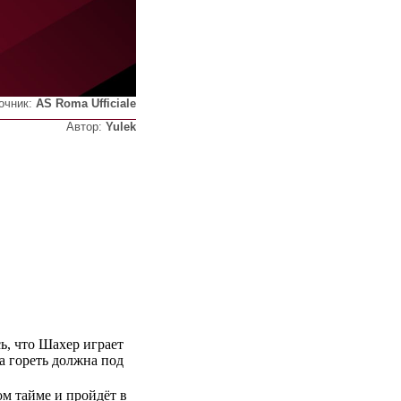
очник:
AS Roma Ufficiale
Автор:
Yulek
ь, что Шахер играет
ва гореть должна под
ом тайме и пройдёт в