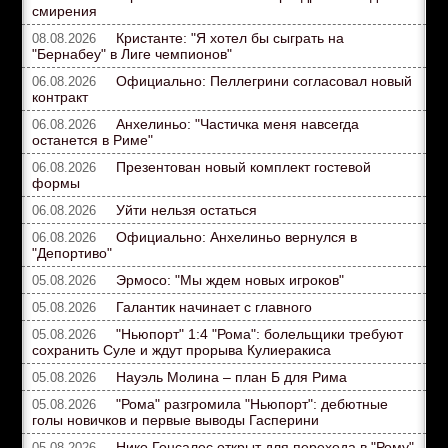
смирения
Кристанте: "Я хотел бы сыграть на
08.08.2026
"Бернабеу" в Лиге чемпионов"
Официально: Пеллегрини согласовал новый
06.08.2026
контракт
Анхелиньо: "Частичка меня навсегда
06.08.2026
останется в Риме"
Презентован новый комплект гостевой
06.08.2026
формы
Уйти нельзя остаться
06.08.2026
Официально: Анхелиньо вернулся в
06.08.2026
"Депортиво"
Эрмосо: "Мы ждем новых игроков"
05.08.2026
Галантик начинает с главного
05.08.2026
"Ньюпорт" 1:4 "Рома": болельщики требуют
05.08.2026
сохранить Суле и ждут прорыва Кулиеракиса
Науэль Молина – план Б для Рима
05.08.2026
"Рома" разгромила "Ньюпорт": дебютные
05.08.2026
голы новичков и первые выводы Гасперини
Нико Гонсалес открыт для перехода в "Рому"
05.08.2026