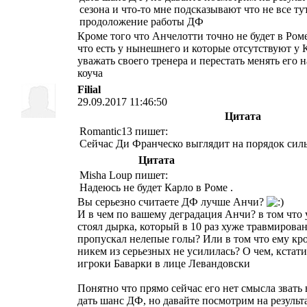
сезона и что-то мне подсказывают что не все ту
продоложение работы ДФ
Кроме того что Анчелотти точно не будет в Ром
что есть у нынешнего и которые отсутствуют у 
уважать своего тренера и перестать менять его
коуча
Filial
29.09.2017 11:46:50
Цитата
Romantic13 пишет:
Сейчас Ди Франческо выглядит на порядок сил
Цитата
Misha Loup пишет:
Надеюсь не будет Карло в Рoме .
Вы серьезно считаете ДФ лучше Анчи?
И в чем по вашему деградация Анчи? в том что 
стоял дырка, который в 10 раз хуже травмирова
пропускал нелепые голы? Или в том что ему кр
никем из серьезных не усилилась? О чем, кстат
игроки Баварки в лице Левандовски
Понятно что прямо сейчас его нет смысла звать 
дать шанс ДФ, но давайте посмотрим на результ