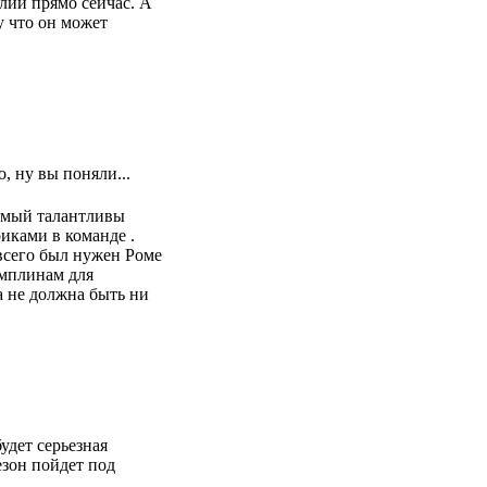
лии прямо сейчас. А
у что он может
, ну вы поняли...
самый талантливы
риками в команде .
 всего был нужен Роме
амплинам для
 не должна быть ни
удет серьезная
езон пойдет под