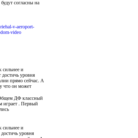
 будут согласны на
iehal-v-aeroport-
rodom-video
к сильнее и
т достичь уровня
лии прямо сейчас. А
у что он может
В Общем ДФ классный
м играет . Первый
лись
 сильнее и
т достичь уровня