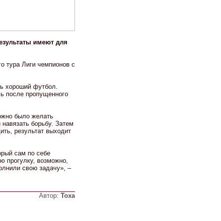
езультаты имеют для
о тура Лиги чемпионов с
ть хороший футбол.
сь после пропущенного
можно было желать
 навязать борьбу. Затем
ить, результат выходит
орый сам по себе
ю прогулку, возможно,
олнили свою задачу», –
Автор:
Тоха