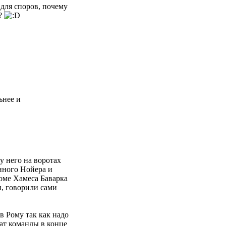
 для споров, почему
и?
ьнее и
у него на воротах
анного Нойера и
оме Хамеса Баварка
и, говорили сами
в Рому так как надо
тат команды в конце