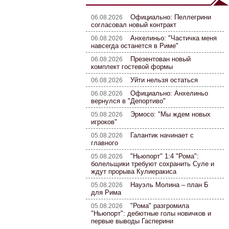
Официально: Пеллегрини
06.08.2026
согласовал новый контракт
Анхелиньо: "Частичка меня
06.08.2026
навсегда останется в Риме"
Презентован новый
06.08.2026
комплект гостевой формы
Уйти нельзя остаться
06.08.2026
Официально: Анхелиньо
06.08.2026
вернулся в "Депортиво"
Эрмосо: "Мы ждем новых
05.08.2026
игроков"
Галантик начинает с
05.08.2026
главного
"Ньюпорт" 1:4 "Рома":
05.08.2026
болельщики требуют сохранить Суле и
ждут прорыва Кулиеракиса
Науэль Молина – план Б
05.08.2026
для Рима
"Рома" разгромила
05.08.2026
"Ньюпорт": дебютные голы новичков и
первые выводы Гасперини