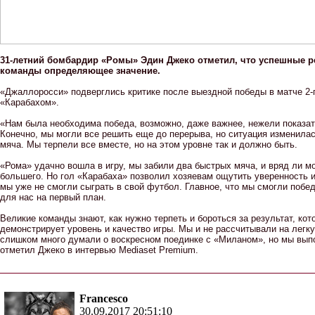
31-летний бомбардир «Ромы» Эдин Джеко отметил, что успешные р
команды определяющее значение.
«Джаллоросси» подверглись критике после выездной победы в матче 2-г
«Карабахом».
«Нам была необходима победа, возможно, даже важнее, нежели показа
Конечно, мы могли все решить еще до перерыва, но ситуация изменила
мяча. Мы терпели все вместе, но на этом уровне так и должно быть.
«Рома» удачно вошла в игру, мы забили два быстрых мяча, и вряд ли 
большего. Но гол «Карабаха» позволил хозяевам ощутить уверенность и
мы уже не смогли сыграть в свой футбол. Главное, что мы смогли побед
для нас на первый план.
Великие команды знают, как нужно терпеть и бороться за результат, кот
демонстрирует уровень и качество игры. Мы и не рассчитывали на легку
слишком много думали о воскресном поединке с «Миланом», но мы вып
отметил Джеко в интервью Mediaset Premium.
Francesco
30.09.2017 20:51:10