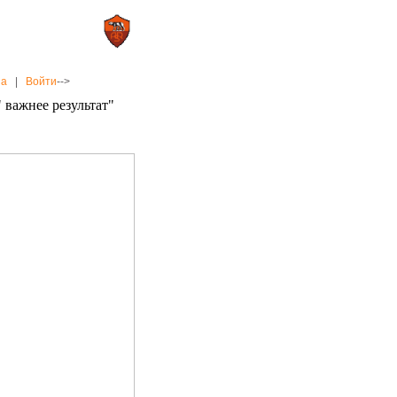
0 : 2
а»
«Рома»
на
|
Войти
-->
 важнее результат"