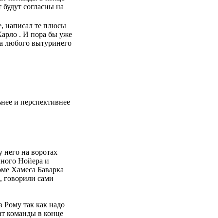
т будут согласны на
е, написал те плюсы
Карло . И пора бы уже
 на любого вытуринего
ьнее и перспективнее
у него на воротах
нного Нойера и
оме Хамеса Баварка
и, говорили сами
в Рому так как надо
ат команды в конце