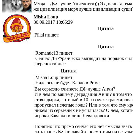
Ммда... ДФ лучше Анчелотти))) Эх, вечная тема
же цивилизация моря лучше цивилизации суш
Misha Loup
30.09.2017 18:06:29
Цитата
Filial пишет:
Цитата
Romantic13 пишет:
Сейчас Ди Франческо выглядит на порядок сил
перспективнее
Цитата
Misha Loup пишет:
Надеюсь не будет Карло в Рoме .
Вы серьезно считаете ДФ лучше Анчи?
И в чем по вашему деградация Анчи? в том что 
стоял дырка, который в 10 раз хуже травмиров
пропускал нелепые голы? Или в том что ему кр
никем из серьезных не усилилась? О чем, кстат
игроки Баварки в лице Левандовски
Понятно что прямо сейчас его нет смысла звать 
дать шанс ДФ, но давайте посмотрим на резуль