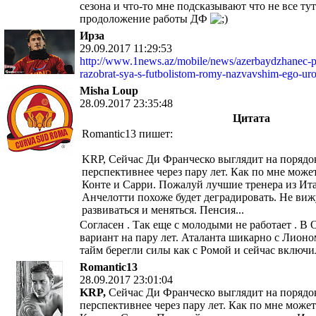
сезона и что-то мне подсказывают что не все тут
продоложение работы ДФ
Ирза
29.09.2017 11:29:53
http://www.1news.az/mobile/news/azerbaydzhanec-pr
razobrat-sya-s-futbolistom-romy-nazvavshim-ego-u
Misha Loup
28.09.2017 23:35:48
Цитата
Romantic13 пишет:
KRP, Сейчас Ди Франческо выглядит на порядо
перспективнее через пару лет. Как по мне може
Конте и Сарри. Пожалуй лучшие тренера из Ита
Анчелотти похоже будет деградировать. Не виж
развиваться и меняться. Пенсия...
Согласен . Так еще с молодыми не работает . 
вариант на пару лет. Аталанта шикарно с Лионо
тайм берегли силы как с Ромой и сейчас включи
Romantic13
28.09.2017 23:01:04
KRP,
Сейчас Ди Франческо выглядит на порядок
перспективнее через пару лет. Как по мне може