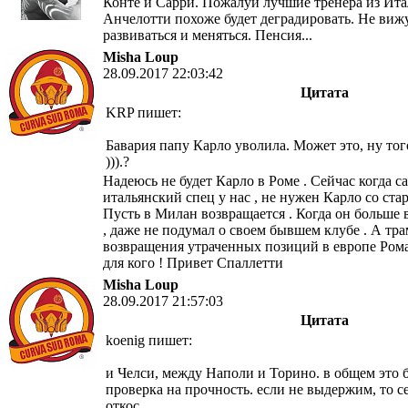
Конте и Сарри. Пожалуй лучшие тренера из Ита
Анчелотти похоже будет деградировать. Не виж
развиваться и меняться. Пенсия...
Misha Loup
28.09.2017 22:03:42
Цитата
KRP пишет:
Бавария папу Карло уволила. Может это, ну того
))).?
Надеюсь не будет Карло в Рoме . Сейчас когда 
итальянский спец у нас , не нужен Карло со ста
Пусть в Милан возвращается . Когда он больше
, даже не подумал о своем бывшем клубе . А тр
возвращения утраченных позиций в европе Рома
для кого ! Привет Спаллетти
Misha Loup
28.09.2017 21:57:03
Цитата
koenig пишет:
и Челси, между Наполи и Торино. в общем это б
проверка на прочность. если не выдержим, то с
откос..