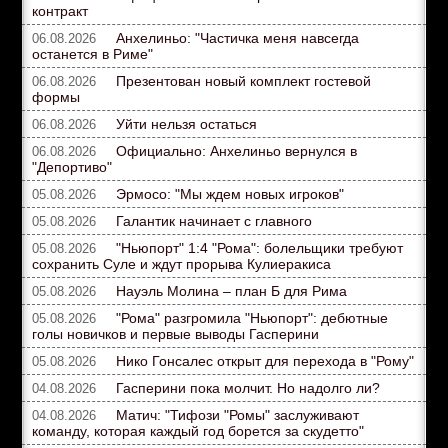
контракт
Анхелиньо: "Частичка меня навсегда
06.08.2026
останется в Риме"
Презентован новый комплект гостевой
06.08.2026
формы
Уйти нельзя остаться
06.08.2026
Официально: Анхелиньо вернулся в
06.08.2026
"Депортиво"
Эрмосо: "Мы ждем новых игроков"
05.08.2026
Галантик начинает с главного
05.08.2026
"Ньюпорт" 1:4 "Рома": болельщики требуют
05.08.2026
сохранить Суле и ждут прорыва Кулиеракиса
Науэль Молина – план Б для Рима
05.08.2026
"Рома" разгромила "Ньюпорт": дебютные
05.08.2026
голы новичков и первые выводы Гасперини
Нико Гонсалес открыт для перехода в "Рому"
05.08.2026
Гасперини пока молчит. Но надолго ли?
04.08.2026
Матич: "Тифози "Ромы" заслуживают
04.08.2026
команду, которая каждый год борется за скудетто"