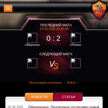
ПОСЛЕДНИЙ МАТЧ
24.05.2026 21:45:00
0 : 2
«Верона»
«Рома»
СЛЕДУЮЩИЙ МАТЧ
Регистрация отключена
|
Войти
-->
НОВОСТИ
СТАТЬИ
Официально: Пеллегрини согласовал новый
06.08.2026