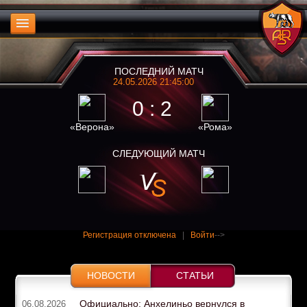
ПОСЛЕДНИЙ МАТЧ
24.05.2026 21:45:00
0 : 2
«Верона»
«Рома»
СЛЕДУЮЩИЙ МАТЧ
Регистрация отключена
|
Войти
-->
НОВОСТИ
СТАТЬИ
Официально: Анхелиньо вернулся в
06.08.2026