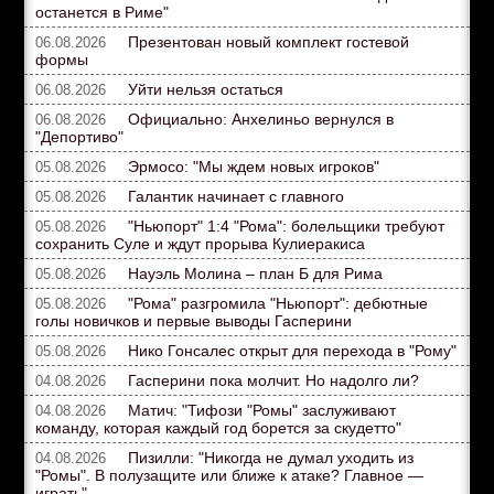
останется в Риме"
Презентован новый комплект гостевой
06.08.2026
формы
Уйти нельзя остаться
06.08.2026
Официально: Анхелиньо вернулся в
06.08.2026
"Депортиво"
Эрмосо: "Мы ждем новых игроков"
05.08.2026
Галантик начинает с главного
05.08.2026
"Ньюпорт" 1:4 "Рома": болельщики требуют
05.08.2026
сохранить Суле и ждут прорыва Кулиеракиса
Науэль Молина – план Б для Рима
05.08.2026
"Рома" разгромила "Ньюпорт": дебютные
05.08.2026
голы новичков и первые выводы Гасперини
Нико Гонсалес открыт для перехода в "Рому"
05.08.2026
Гасперини пока молчит. Но надолго ли?
04.08.2026
Матич: "Тифози "Ромы" заслуживают
04.08.2026
команду, которая каждый год борется за скудетто"
Пизилли: "Никогда не думал уходить из
04.08.2026
"Ромы". В полузащите или ближе к атаке? Главное —
играть"