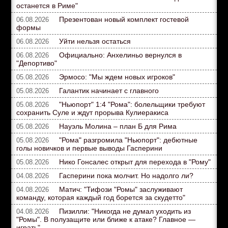
останется в Риме"
Презентован новый комплект гостевой
06.08.2026
формы
Уйти нельзя остаться
06.08.2026
Официально: Анхелиньо вернулся в
06.08.2026
"Депортиво"
Эрмосо: "Мы ждем новых игроков"
05.08.2026
Галантик начинает с главного
05.08.2026
"Ньюпорт" 1:4 "Рома": болельщики требуют
05.08.2026
сохранить Суле и ждут прорыва Кулиеракиса
Науэль Молина – план Б для Рима
05.08.2026
"Рома" разгромила "Ньюпорт": дебютные
05.08.2026
голы новичков и первые выводы Гасперини
Нико Гонсалес открыт для перехода в "Рому"
05.08.2026
Гасперини пока молчит. Но надолго ли?
04.08.2026
Матич: "Тифози "Ромы" заслуживают
04.08.2026
команду, которая каждый год борется за скудетто"
Пизилли: "Никогда не думал уходить из
04.08.2026
"Ромы". В полузащите или ближе к атаке? Главное —
играть"