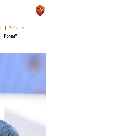
0 : 2
а»
«Рома»
на
|
Войти
-->
е "Ромы"