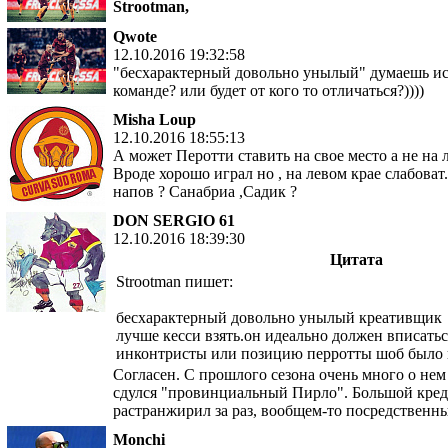
Strootman,
Qwote
12.10.2016 19:32:58
"бесхарактерный довольно унылый" думаешь ис
команде? или будет от кого то отличаться?))))
Misha Loup
12.10.2016 18:55:13
А может Перотти ставить на свое место а не на 
Вроде хорошо играл но , на левом крае слабоват
напов ? Санабриа ,Садик ?
DON SERGIO 61
12.10.2016 18:39:30
Цитата
Strootman пишет:
бесхарактерный довольно унылый креативщик
лучше кесси взять.он идеально должен вписатьс
инконтристы или позицию перротты шоб было
Согласен. С прошлого сезона очень много о нем
сдулся "провинциальный Пирло". Большой кред
растранжирил за раз, вообщем-то посредственн
Monchi