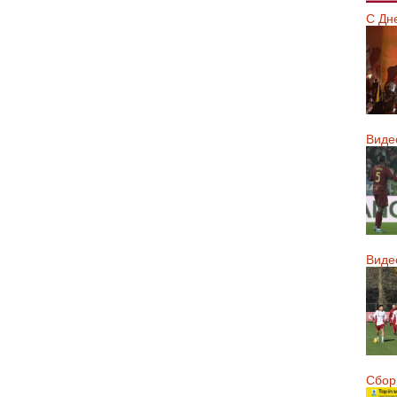
С Дн
Виде
Виде
Сборн