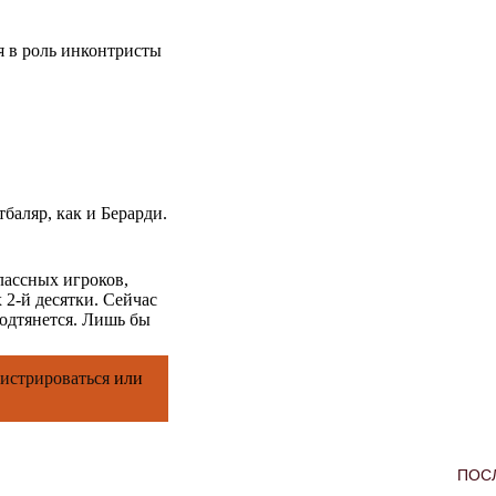
я в роль инконтристы
баляр, как и Берарди.
лассных игроков,
 2-й десятки. Сейчас
одтянется. Лишь бы
гистрироваться
или
ПОС