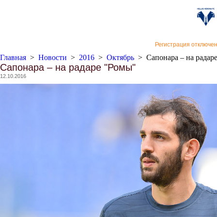
«Верон
Регистрация отключе
Главная
>
Новости
>
2016
>
Октябрь
>
Сапонара – на радар
Сапонара – на радаре "Ромы"
12.10.2016