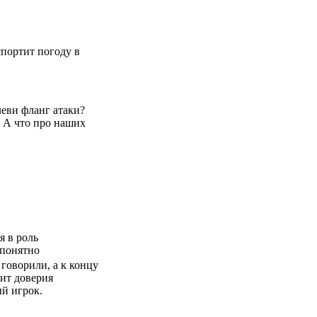
портит погоду в
леви фланг атаки?
. А что про наших
я в роль
 понятно
 говорили, а к концу
ит доверия
ый игрок.