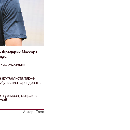
» Фредерик Массара
нде.
сси» 24-летний
а футболиста также
убу взамен арендовать
х турниров, сыграв в
твий.
Автор:
Тоха