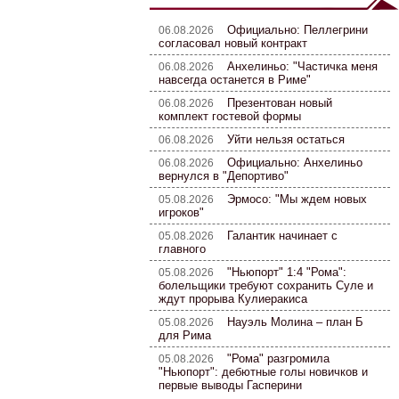
Официально: Пеллегрини
06.08.2026
согласовал новый контракт
Анхелиньо: "Частичка меня
06.08.2026
навсегда останется в Риме"
Презентован новый
06.08.2026
комплект гостевой формы
Уйти нельзя остаться
06.08.2026
Официально: Анхелиньо
06.08.2026
вернулся в "Депортиво"
Эрмосо: "Мы ждем новых
05.08.2026
игроков"
Галантик начинает с
05.08.2026
главного
"Ньюпорт" 1:4 "Рома":
05.08.2026
болельщики требуют сохранить Суле и
ждут прорыва Кулиеракиса
Науэль Молина – план Б
05.08.2026
для Рима
"Рома" разгромила
05.08.2026
"Ньюпорт": дебютные голы новичков и
первые выводы Гасперини