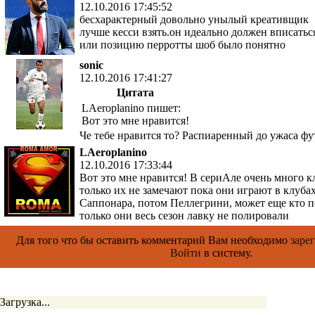
12.10.2016 17:45:52
бесхарактерный довольно унылый креативщик
лучше кесси взять.он идеально должен вписатьс
или позицию перротты шоб было понятно
sonic
12.10.2016 17:41:27
Цитата
LAeroplanino пишет:
Вот это мне нравится!
Че тебе нравится то? Распиаренный до ужаса фут
LAeroplanino
12.10.2016 17:33:44
Вот это мне нравится! В сериАле очень много к
только их не замечают пока они играют в клубах
Саппонара, потом Пеллегрини, может еще кто п
только они весь сезон лавку не полировали
Для того что бы оставить комментарий Вам необходимо
заре
Войти
в систему.
Загрузка...